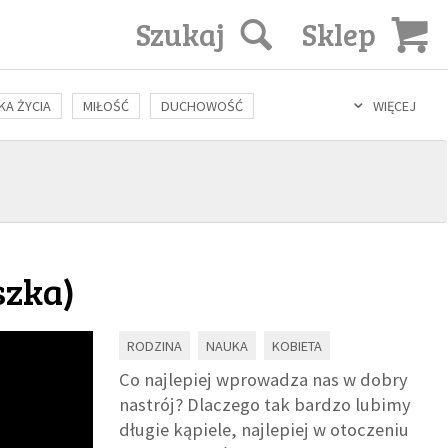
Szukaj
Sklep
KA ŻYCIA
MIŁOŚĆ
DUCHOWOŚĆ
WIĘCEJ
LOZOFIA
KULTURA
ŚWIĘCI
SEKS
IN VITRO
szka
)
RODZINA
NAUKA
KOBIETA
Co najlepiej wprowadza nas w dobry
nastrój? Dlaczego tak bardzo lubimy
długie kąpiele, najlepiej w otoczeniu