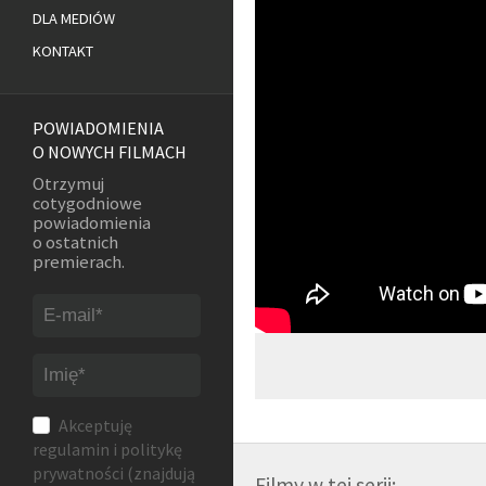
DLA MEDIÓW
KONTAKT
POWIADOMIENIA
O NOWYCH FILMACH
Otrzymuj
cotygodniowe
powiadomienia
o ostatnich
premierach.
Akceptuję
regulamin
i
politykę
prywatności
(znajdują
Filmy w tej serii: