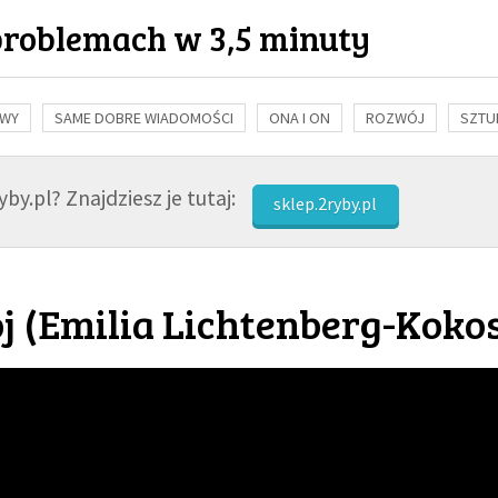
problemach w 3,5 minuty
OWY
SAME DOBRE WIADOMOŚCI
ONA I ON
ROZWÓJ
SZTU
NAUKA
BIBLIA
KOBIETA
MĘŻCZYZNA
RELIGIE
FI
by.pl? Znajdziesz je tutaj:
sklep.2ryby.pl
j (
Emilia Lichtenberg-Koko