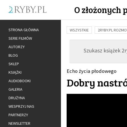
O złożonych 
STRONA GŁÓWNA
WSZYSTKIE
2RYBY.PL ROZM
SERIE FILMÓW
BUDOWANIE WIĘZI
RODZINA
AUTORZY
Szukasz książek 2ry
ADOPCJA
BLOG
SKLEP
Echo życia płodowego
KSIĄŻKI
Dobry nastró
AUDIOBOOKI
GALERIA
DRUŻYNA
WESPRZYJ NAS
PARTNERZY
NEWSLETTER