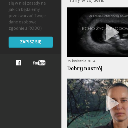
się w niej zasady na
jakich będziemy
przetwarzać Twoje
dane osobowe
zgodnie z RODO).
ZAPISZ SIĘ
25 kwietnia 2014
Dobry nastrój