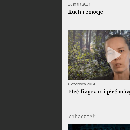
16 maja 2014
Ruch i emocje
6 czerwca 2014
Płeć fizyczna i płeć mó
Zobacz też: