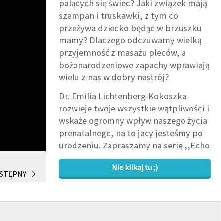
palących się świec? Jaki związek mają
szampan i truskawki, z tym co
przeżywa dziecko będąc w brzuszku
mamy? Dlaczego odczuwamy wielką
przyjemność z masażu pleców, a
bożonarodzeniowe zapachy wprawiają
wielu z nas w dobry nastrój?
Dr. Emilia Lichtenberg-Kokoszka
rozwieje twoje wszystkie wątpliwości i
wskaże ogromny wpływ naszego życia
prenatalnego, na to jacy jesteśmy po
urodzeniu. Zapraszamy na serię ,,Echo
życia płodowego”.
Nie klikaj tu ;)
STĘPNY
LISTA TWÓRCÓW