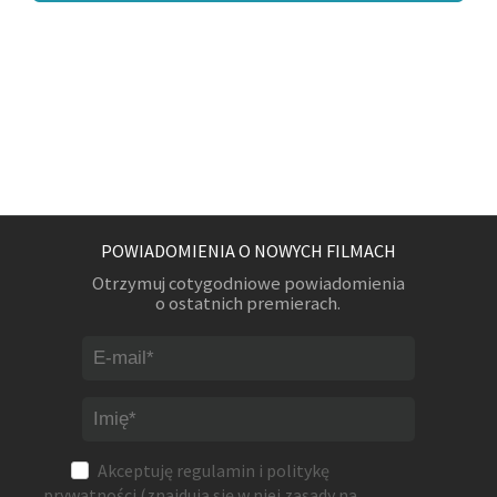
POWIADOMIENIA O NOWYCH FILMACH
Otrzymuj cotygodniowe powiadomienia
o ostatnich premierach.
Akceptuję
regulamin
i
politykę
prywatności
(znajdują się w niej zasady na