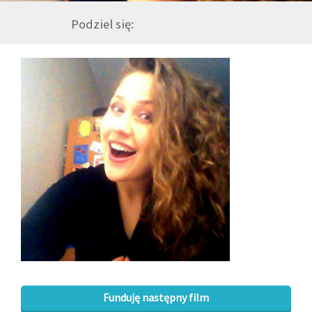
Podziel się:
GALERIA
DRUŻYNA
WESPRZYJ NAS
PARTNERZY
NEWSLETTER
DLA MEDIÓW
KONTAKT
Funduję następny film