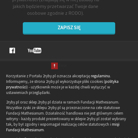
jakich będziemy przetwarzać Twoje dane
osobowe zgodnie z RODO).
ZAPISZ SIĘ
Korzystanie z Portalu 2ryby.pl oznacza akceptację
regulaminu
.
Informujemy, że strona 2ryby.pl wykorzystuje pliki cookies (
polityka
prywatności
) - użytkownik może je w każdej chwili wyłączyć w
ustawieniach przeglądarki.
2ryby.pl oraz sklep.2ryby.pl działa w ramach Fundacji Mathesianum.
Wszystkie zyski ze sklepu 2ryby.pl są przeznaczone na cele statutowe
Fundacji Mathesianum. Działalność handlowa nie jest głównym celem
witryny - każdy produkt prezentowany w sklepie 2ryby.pl został wybrany
tak, by był zgodny i wspomagał realizację celów statutowych i
misji
Fundacji Mathesianum
.