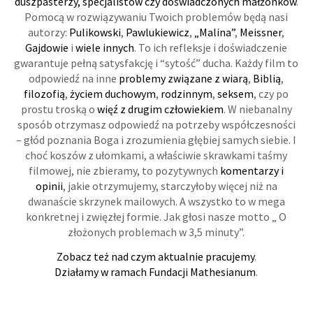
duszpasterzy, specjalistów czy doświadczonych małżonków
.
Pomocą w rozwiązywaniu Twoich problemów będą nasi
autorzy:
Pulikowski
,
Pawlukiewicz
,
„Malina”
,
Meissner
,
Gajdowie
i
wiele innych
. To ich refleksje i doświadczenie
gwarantuje pełną satysfakcję i “sytość” ducha. Każdy film to
odpowiedź na inne
problemy związane z wiarą
,
Biblią
,
filozofią
,
życiem duchowym
,
rodzinnym
,
seksem
, czy po
prostu troską o
więź z drugim człowiekiem
. W niebanalny
sposób otrzymasz odpowiedź na potrzeby współczesności
– głód poznania Boga i zrozumienia głębiej samych siebie. I
choć koszów z ułomkami, a właściwie skrawkami taśmy
filmowej, nie zbieramy, to pozytywnych
komentarzy i
opinii
, jakie otrzymujemy, starczyłoby więcej niż na
dwanaście skrzynek mailowych. A wszystko to w mega
konkretnej i zwięzłej formie. Jak głosi nasze motto „ O
złożonych problemach w 3,5 minuty”.
Zobacz też nad czym aktualnie pracujemy
.
Działamy w ramach Fundacji Mathesianum
.