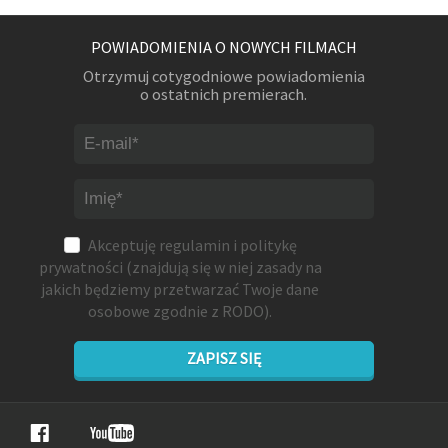
POWIADOMIENIA O NOWYCH FILMACH
Otrzymuj cotygodniowe powiadomienia
o ostatnich premierach.
Akceptuję
regulamin
i
politykę
prywatności
(znajdują się w niej zasady na
jakich będziemy przetwarzać Twoje dane
osobowe zgodnie z RODO).
ZAPISZ SIĘ