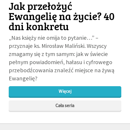
Jak przełożyć
Ewangelię na życie? 40
GALERIA
dni konkretu
DRUŻYNA
„Nas księży nie omija to pytanie…” –
przyznaje ks. Mirosław Maliński. Wszyscy
WESPRZYJ NAS
zmagamy się z tym samym: jak w świecie
pełnym powiadomień, hałasu i cyfrowego
PARTNERZY
przebodźcowania znaleźć miejsce na żywą
Ewangelię?
NEWSLETTER
Więcej
DLA MEDIÓW
Cała seria
KONTAKT