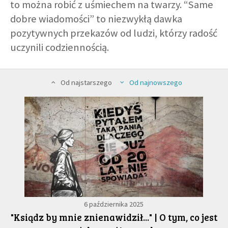
to można robić z uśmiechem na twarzy. “Same
dobre wiadomości” to niezwykłą dawka
GALERIA
pozytywnych przekazów od ludzi, którzy radość
uczynili codziennością.
DRUŻYNA
Od najstarszego
Od najnowszego
WESPRZYJ NAS
PARTNERZY
NEWSLETTER
DLA MEDIÓW
6 października 2025
KONTAKT
"Ksiądz by mnie znienawidził..." | O tym, co jest