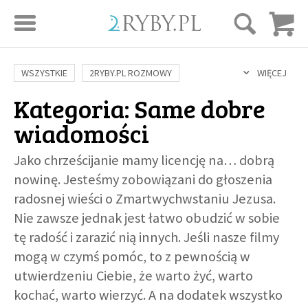
STRONA GŁÓWNA
WSZYSTKIE
2RYBY.PL ROZMOWY
WIĘCEJ
Kategoria: Same dobre
SAME DOBRE WIADOMOŚCI
ONA I ON
ROZWÓJ
SERIE FILMÓW
wiadomości
SZTUKA ŻYCIA
MIŁOŚĆ
DUCHOWOŚĆ
AUTORZY
BUDOWANIE WIĘZI
RODZINA
NAUKA
BIBLIA
Jako chrześcijanie mamy licencję na… dobrą
nowinę. Jesteśmy zobowiązani do głoszenia
KOBIETA
MĘŻCZYZNA
RELIGIE
FILOZOFIA
BLOG
radosnej wieści o Zmartwychwstaniu Jezusa.
KULTURA
ŚWIĘCI
SEKS
IN VITRO
ADOPCJA
Nie zawsze jednak jest łatwo obudzić w sobie
SKLEP
tę radość i zarazić nią innych. Jeśli nasze filmy
mogą w czymś pomóc, to z pewnością w
KSIĄŻKI
utwierdzeniu Ciebie, że warto żyć, warto
kochać, warto wierzyć. A na dodatek wszystko
AUDIOBOOKI