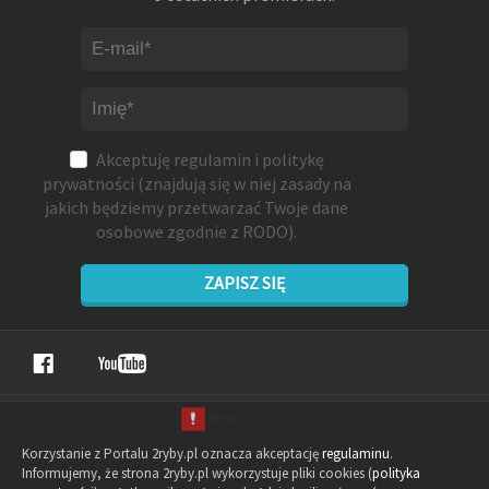
Akceptuję
regulamin
i
politykę
prywatności
(znajdują się w niej zasady na
jakich będziemy przetwarzać Twoje dane
osobowe zgodnie z RODO).
ZAPISZ SIĘ
Korzystanie z Portalu 2ryby.pl oznacza akceptację
regulaminu
.
Informujemy, że strona 2ryby.pl wykorzystuje pliki cookies (
polityka