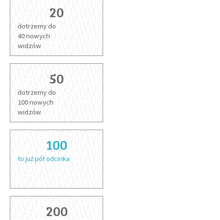
20
dotrzemy do
GALERIA
40 nowych
widzów
DRUŻYNA
50
WESPRZYJ NAS
dotrzemy do
100 nowych
widzów
PARTNERZY
100
NEWSLETTER
to już pół odcinka
DLA MEDIÓW
KONTAKT
200