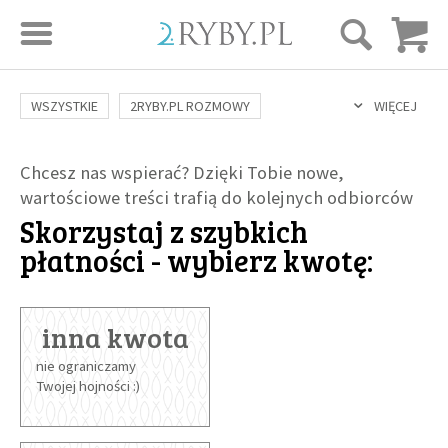
STRONA GŁÓWNA
WSZYSTKIE
2RYBY.PL ROZMOWY
WIĘCEJ
SAME DOBRE WIADOMOŚCI
ONA I ON
ROZWÓJ
SERIE FILMÓW
Chcesz nas wspierać? Dzięki Tobie nowe,
SZTUKA ŻYCIA
MIŁOŚĆ
DUCHOWOŚĆ
wartościowe treści trafią do kolejnych odbiorców
AUTORZY
Skorzystaj z szybkich
BUDOWANIE WIĘZI
RODZINA
NAUKA
BIBLIA
płatności - wybierz kwotę:
KOBIETA
MĘŻCZYZNA
RELIGIE
FILOZOFIA
BLOG
KULTURA
ŚWIĘCI
SEKS
IN VITRO
ADOPCJA
SKLEP
inna kwota
nie ograniczamy
KSIĄŻKI
Twojej hojności :)
AUDIOBOOKI