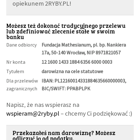
opiekunem 2RYBY.PL!
Możesz też dokonać tradycyjnego przelewu
lub zdefiniować zlecenie stałe w swoim
banku
Dane odbiorcy
Fundacja Mathesianum, pl. bp. Nankiera
17a, 50-140 Wrocław, NIP 8971821057
Nr konta
12 1600 1433 1884 6356 6000 0003
Tytułem
darowizna na cele statutowe
Dla przelewów
IBAN: PL12160014331884635660000003,
zagranicznych
BIC/SWIFT: PPABPLPK
Napisz, że nas wspierasz na
wspieram@2ryby.pl
– chcemy Ci podziękować :)
Przekazałeś nam darowiznę? Możesz
odliczyć ją od podatku.