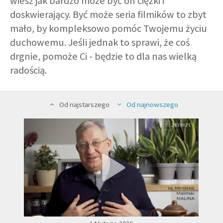
wiesz jak bardzo może być on ciężki i
doskwierający. Być może seria filmików to zbyt
mało, by kompleksowo pomóc Twojemu życiu
GALERIA
duchowemu. Jeśli jednak to sprawi, że coś
drgnie, pomoże Ci - będzie to dla nas wielką
DRUŻYNA
radością.
WESPRZYJ NAS
Od najstarszego
Od najnowszego
PARTNERZY
NEWSLETTER
DLA MEDIÓW
KONTAKT