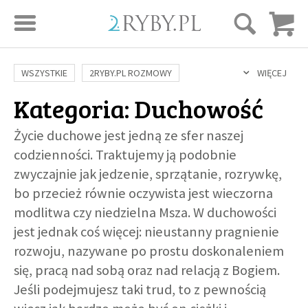
STRONA GŁÓWNA
WSZYSTKIE
2RYBY.PL ROZMOWY
WIĘCEJ
Kategoria: Duchowość
SAME DOBRE WIADOMOŚCI
ONA I ON
ROZWÓJ
SERIE FILMÓW
SZTUKA ŻYCIA
MIŁOŚĆ
DUCHOWOŚĆ
Życie duchowe jest jedną ze sfer naszej
AUTORZY
BUDOWANIE WIĘZI
RODZINA
NAUKA
BIBLIA
codzienności. Traktujemy ją podobnie
zwyczajnie jak jedzenie, sprzątanie, rozrywkę,
KOBIETA
MĘŻCZYZNA
RELIGIE
FILOZOFIA
BLOG
bo przecież równie oczywista jest wieczorna
KULTURA
ŚWIĘCI
SEKS
IN VITRO
ADOPCJA
modlitwa czy niedzielna Msza. W duchowości
SKLEP
jest jednak coś więcej: nieustanny pragnienie
rozwoju, nazywane po prostu doskonaleniem
KSIĄŻKI
się, pracą nad sobą oraz nad relacją z Bogiem.
Jeśli podejmujesz taki trud, to z pewnością
AUDIOBOOKI