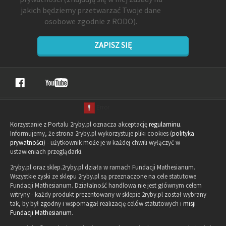
jakich będziemy przetwarzać Twoje dane
osobowe zgodnie z RODO).
ZAPISZ SIĘ
Korzystanie z Portalu 2ryby.pl oznacza akceptację
regulaminu
.
Informujemy, że strona 2ryby.pl wykorzystuje pliki cookies (
polityka
prywatności
) - użytkownik może je w każdej chwili wyłączyć w
ustawieniach przeglądarki.
2ryby.pl oraz sklep.2ryby.pl działa w ramach Fundacji Mathesianum.
Wszystkie zyski ze sklepu 2ryby.pl są przeznaczone na cele statutowe
Fundacji Mathesianum. Działalność handlowa nie jest głównym celem
witryny - każdy produkt prezentowany w sklepie 2ryby.pl został wybrany
tak, by był zgodny i wspomagał realizację celów statutowych i
misji
Fundacji Mathesianum
.