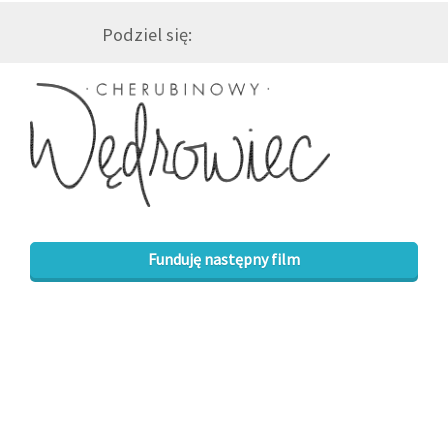
Podziel się:
GALERIA
DRUŻYNA
WESPRZYJ NAS
PARTNERZY
Funduję następny film
NEWSLETTER
DLA MEDIÓW
KONTAKT