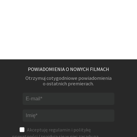
POWIADOMIENIA O NOWYCH FILMACH
Otrzymuj cotygodniowe powiadomienia
o ostatnich premierach.
Akceptuję
regulamin
i
politykę
prywatności
(znajdują się w niej zasady na