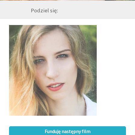
Podziel się:
GALERIA
DRUŻYNA
WESPRZYJ NAS
PARTNERZY
NEWSLETTER
DLA MEDIÓW
KONTAKT
Funduję następny film