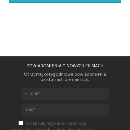
POWIADOMIENIA O NOWYCH FILMACH
Otrzymuj cotygodniowe powiadomienia
o ostatnich premierach.
Akceptuję
regulamin
i
politykę
prywatności
(znajdują się w niej zasady na