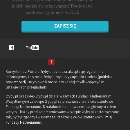
jakich będziemy przetwarzać Twoje dane
osobowe zgodnie z RODO).
ZAPISZ SIĘ
Korzystanie z Portalu 2ryby.pl oznacza akceptację
regulaminu
.
Informujemy, że strona 2ryby.pl wykorzystuje pliki cookies (
polityka
prywatności
) - użytkownik może je w każdej chwili wyłączyć w
ustawieniach przeglądarki.
2ryby.pl oraz sklep.2ryby.pl działa w ramach Fundacji Mathesianum.
Wszystkie zyski ze sklepu 2ryby.pl są przeznaczone na cele statutowe
Fundacji Mathesianum. Działalność handlowa nie jest głównym celem
witryny - każdy produkt prezentowany w sklepie 2ryby.pl został wybrany
tak, by był zgodny i wspomagał realizację celów statutowych i
misji
Fundacji Mathesianum
.