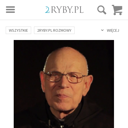
STRONA GŁÓWNA
WSZYSTKIE
2RYBY.PL ROZMOWY
WIĘCEJ
SAME DOBRE WIADOMOŚCI
ONA I ON
ROZWÓJ
SERIE FILMÓW
SZTUKA ŻYCIA
MIŁOŚĆ
DUCHOWOŚĆ
AUTORZY
BUDOWANIE WIĘZI
RODZINA
NAUKA
BIBLIA
KOBIETA
MĘŻCZYZNA
RELIGIE
FILOZOFIA
BLOG
KULTURA
ŚWIĘCI
SEKS
IN VITRO
ADOPCJA
SKLEP
KSIĄŻKI
AUDIOBOOKI