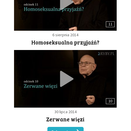
11
6 sierpnia 2014
Homoseksualna przyjaźń?
10
30 lipca 2014
Zerwane więzi