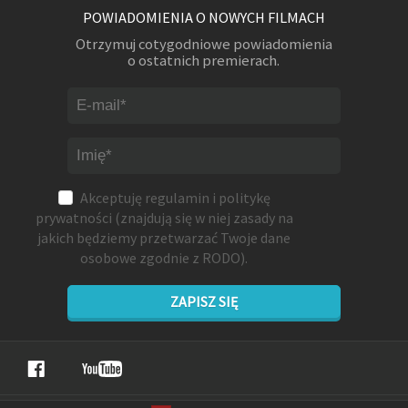
POWIADOMIENIA O NOWYCH FILMACH
Otrzymuj cotygodniowe powiadomienia
o ostatnich premierach.
Akceptuję
regulamin
i
politykę
prywatności
(znajdują się w niej zasady na
jakich będziemy przetwarzać Twoje dane
osobowe zgodnie z RODO).
ZAPISZ SIĘ