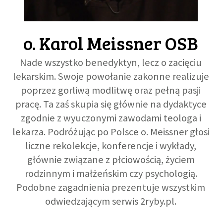
GALERIA
o. Karol Meissner OSB
DRUŻYNA
Nade wszystko benedyktyn, lecz o zacięciu
lekarskim. Swoje powołanie zakonne realizuje
WESPRZYJ NAS
poprzez gorliwą modlitwę oraz pełną pasji
pracę. Ta zaś skupia się głównie na dydaktyce
PARTNERZY
zgodnie z wyuczonymi zawodami teologa i
lekarza. Podróżując po Polsce o. Meissner głosi
liczne rekolekcje, konferencje i wykłady,
NEWSLETTER
głównie związane z płciowością, życiem
rodzinnym i małżeńskim czy psychologią.
DLA MEDIÓW
Podobne zagadnienia prezentuje wszystkim
odwiedzającym serwis 2ryby.pl.
KONTAKT