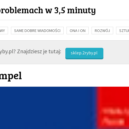
problemach w 3,5 minuty
OWY
SAME DOBRE WIADOMOŚCI
ONA I ON
ROZWÓJ
SZTU
NAUKA
BIBLIA
KOBIETA
MĘŻCZYZNA
RELIGIE
FI
by.pl? Znajdziesz je tutaj:
sklep.2ryby.pl
empel