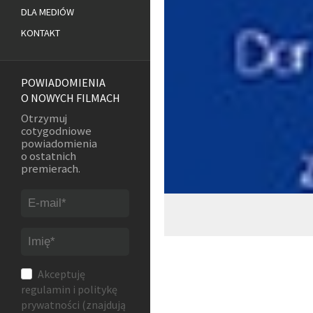
DLA MEDIÓW
KONTAKT
POWIADOMIENIA
O NOWYCH FILMACH
Otrzymuj
cotygodniowe
powiadomienia
o ostatnich
premierach.
Akceptuję
regulamin
i
politykę
prywatności
(znajdują