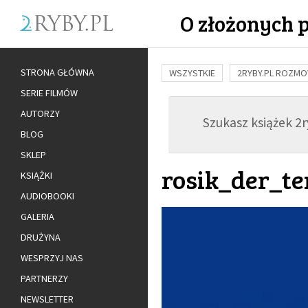
O złożonych 
STRONA GŁÓWNA
WSZYSTKIE
2RYBY.PL ROZM
SERIE FILMÓW
BUDOWANIE WIĘZI
RODZINA
AUTORZY
Szukasz książek 2ry
ADOPCJA
BLOG
SKLEP
rosik_der_t
KSIĄŻKI
AUDIOBOOKI
GALERIA
DRUŻYNA
WESPRZYJ NAS
PARTNERZY
NEWSLETTER