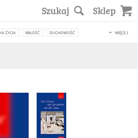
Szukaj
Sklep
KA ŻYCIA
MIŁOŚĆ
DUCHOWOŚĆ
WIĘCEJ
LOZOFIA
KULTURA
ŚWIĘCI
SEKS
IN VITRO