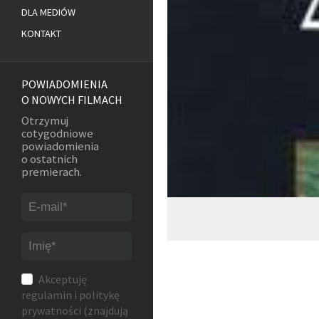
DLA MEDIÓW
KONTAKT
POWIADOMIENIA
O NOWYCH FILMACH
Otrzymuj
cotygodniowe
powiadomienia
o ostatnich
premierach.
Akceptuję
regulamin
i
politykę
prywatności
(znajdują