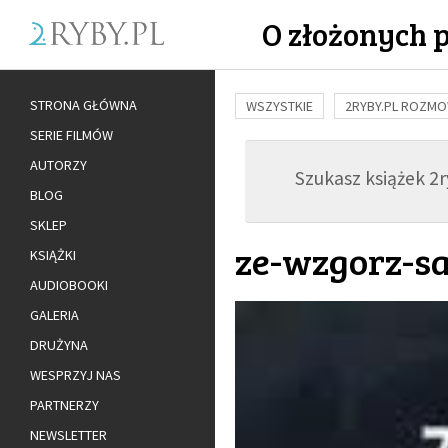
O złożonych 
STRONA GŁÓWNA
WSZYSTKIE
2RYBY.PL ROZM
SERIE FILMÓW
BUDOWANIE WIĘZI
RODZINA
AUTORZY
Szukasz książek 2ry
ADOPCJA
BLOG
SKLEP
ze-wzgorz-s
KSIĄŻKI
AUDIOBOOKI
GALERIA
DRUŻYNA
WESPRZYJ NAS
PARTNERZY
NEWSLETTER