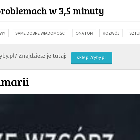
problemach w 3,5 minuty
OWY
SAME DOBRE WIADOMOŚCI
ONA I ON
ROZWÓJ
SZTU
NAUKA
BIBLIA
KOBIETA
MĘŻCZYZNA
RELIGIE
FI
by.pl? Znajdziesz je tutaj:
sklep.2ryby.pl
amarii