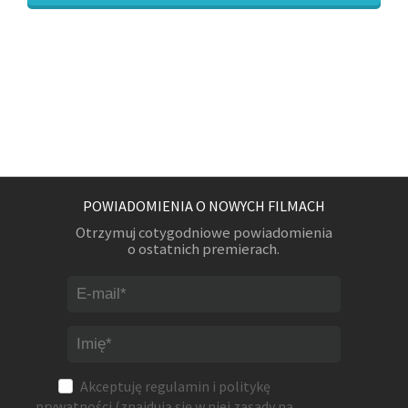
POWIADOMIENIA O NOWYCH FILMACH
Otrzymuj cotygodniowe powiadomienia
o ostatnich premierach.
Akceptuję
regulamin
i
politykę
prywatności
(znajdują się w niej zasady na