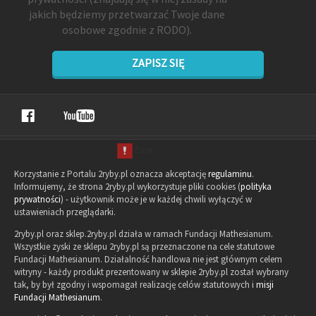
jakich będziemy przetwarzać Twoje dane
osobowe zgodnie z RODO).
ZAPISZ SIĘ
Korzystanie z Portalu 2ryby.pl oznacza akceptację
regulaminu
.
Informujemy, że strona 2ryby.pl wykorzystuje pliki cookies (
polityka
prywatności
) - użytkownik może je w każdej chwili wyłączyć w
ustawieniach przeglądarki.
2ryby.pl oraz sklep.2ryby.pl działa w ramach Fundacji Mathesianum.
Wszystkie zyski ze sklepu 2ryby.pl są przeznaczone na cele statutowe
Fundacji Mathesianum. Działalność handlowa nie jest głównym celem
witryny - każdy produkt prezentowany w sklepie 2ryby.pl został wybrany
tak, by był zgodny i wspomagał realizację celów statutowych i
misji
Fundacji Mathesianum
.