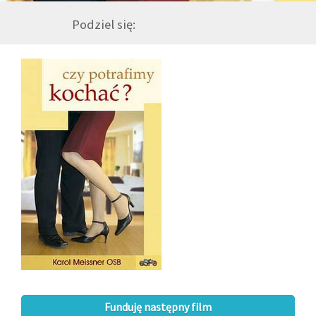
Podziel się:
GALERIA
DRUŻYNA
WESPRZYJ NAS
PARTNERZY
NEWSLETTER
DLA MEDIÓW
KONTAKT
Funduję następny film