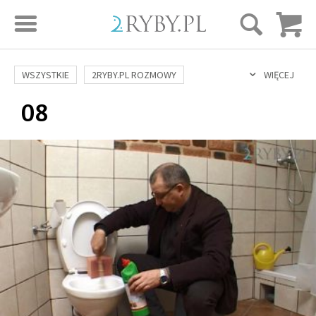
STRONA GŁÓWNA
WSZYSTKIE
2RYBY.PL ROZMOWY
WIĘCEJ
08
SAME DOBRE WIADOMOŚCI
ONA I ON
ROZWÓJ
SERIE FILMÓW
SZTUKA ŻYCIA
MIŁOŚĆ
DUCHOWOŚĆ
AUTORZY
BUDOWANIE WIĘZI
RODZINA
NAUKA
BIBLIA
KOBIETA
MĘŻCZYZNA
RELIGIE
FILOZOFIA
BLOG
KULTURA
ŚWIĘCI
SEKS
IN VITRO
ADOPCJA
SKLEP
KSIĄŻKI
AUDIOBOOKI