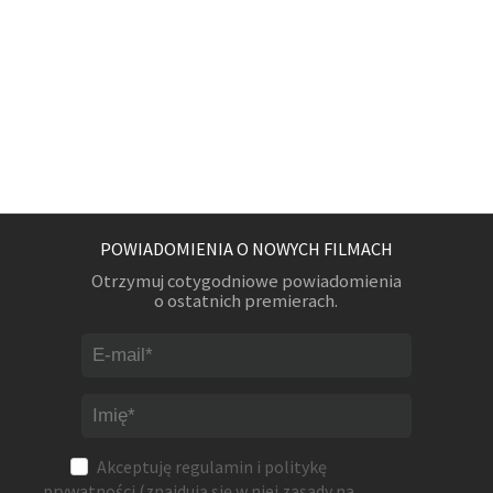
POWIADOMIENIA O NOWYCH FILMACH
Otrzymuj cotygodniowe powiadomienia
o ostatnich premierach.
Akceptuję
regulamin
i
politykę
prywatności
(znajdują się w niej zasady na