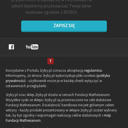
jakich będziemy przetwarzać Twoje dane
osobowe zgodnie z RODO).
ZAPISZ SIĘ
Korzystanie z Portalu 2ryby.pl oznacza akceptację
regulaminu
.
Informujemy, że strona 2ryby.pl wykorzystuje pliki cookies (
polityka
prywatności
) - użytkownik może je w każdej chwili wyłączyć w
ustawieniach przeglądarki.
2ryby.pl oraz sklep.2ryby.pl działa w ramach Fundacji Mathesianum.
Wszystkie zyski ze sklepu 2ryby.pl są przeznaczone na cele statutowe
Fundacji Mathesianum. Działalność handlowa nie jest głównym celem
witryny - każdy produkt prezentowany w sklepie 2ryby.pl został wybrany
tak, by był zgodny i wspomagał realizację celów statutowych i
misji
Fundacji Mathesianum
.