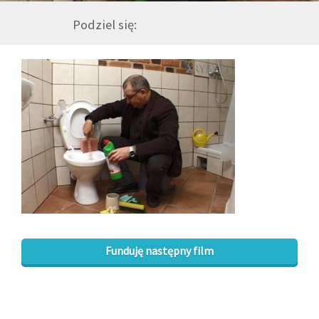
Podziel się:
GALERIA
DRUŻYNA
WESPRZYJ NAS
PARTNERZY
NEWSLETTER
DLA MEDIÓW
Funduję następny film
KONTAKT