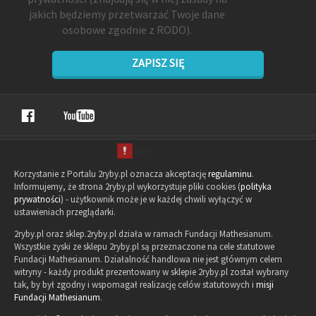
jakich będziemy przetwarzać Twoje dane
osobowe zgodnie z RODO).
ZAPISZ SIĘ
Korzystanie z Portalu 2ryby.pl oznacza akceptację
regulaminu
.
Informujemy, że strona 2ryby.pl wykorzystuje pliki cookies (
polityka
prywatności
) - użytkownik może je w każdej chwili wyłączyć w
ustawieniach przeglądarki.
2ryby.pl oraz sklep.2ryby.pl działa w ramach Fundacji Mathesianum.
Wszystkie zyski ze sklepu 2ryby.pl są przeznaczone na cele statutowe
Fundacji Mathesianum. Działalność handlowa nie jest głównym celem
witryny - każdy produkt prezentowany w sklepie 2ryby.pl został wybrany
tak, by był zgodny i wspomagał realizację celów statutowych i
misji
Fundacji Mathesianum
.