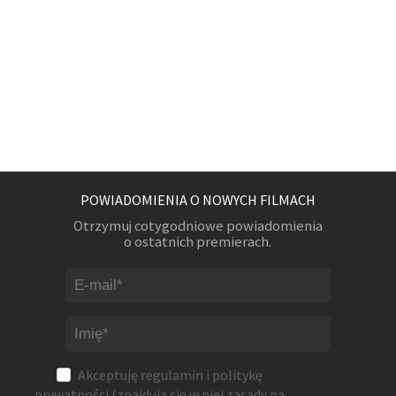
POWIADOMIENIA O NOWYCH FILMACH
Otrzymuj cotygodniowe powiadomienia
o ostatnich premierach.
Akceptuję
regulamin
i
politykę
prywatności
(znajdują się w niej zasady na