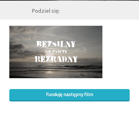
Podziel się:
GALERIA
DRUŻYNA
WESPRZYJ NAS
PARTNERZY
NEWSLETTER
Funduję następny film
DLA MEDIÓW
KONTAKT