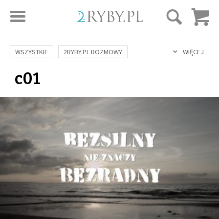
STRONA GŁÓWNA
WSZYSTKIE
2RYBY.PL ROZMOWY
WIĘCEJ
c01
SAME DOBRE WIADOMOŚCI
ONA I ON
ROZWÓJ
SERIE FILMÓW
SZTUKA ŻYCIA
MIŁOŚĆ
DUCHOWOŚĆ
AUTORZY
BUDOWANIE WIĘZI
RODZINA
NAUKA
BIBLIA
KOBIETA
MĘŻCZYZNA
RELIGIE
FILOZOFIA
BLOG
KULTURA
ŚWIĘCI
SEKS
IN VITRO
ADOPCJA
SKLEP
KSIĄŻKI
AUDIOBOOKI