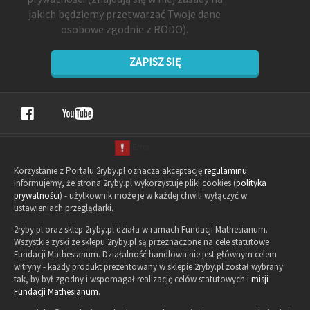
jakich będziemy przetwarzać Twoje dane
osobowe zgodnie z RODO).
ZAPISZ SIĘ
Korzystanie z Portalu 2ryby.pl oznacza akceptację
regulaminu
.
Informujemy, że strona 2ryby.pl wykorzystuje pliki cookies (
polityka
prywatności
) - użytkownik może je w każdej chwili wyłączyć w
ustawieniach przeglądarki.
2ryby.pl oraz sklep.2ryby.pl działa w ramach Fundacji Mathesianum.
Wszystkie zyski ze sklepu 2ryby.pl są przeznaczone na cele statutowe
Fundacji Mathesianum. Działalność handlowa nie jest głównym celem
witryny - każdy produkt prezentowany w sklepie 2ryby.pl został wybrany
tak, by był zgodny i wspomagał realizację celów statutowych i
misji
Fundacji Mathesianum
.