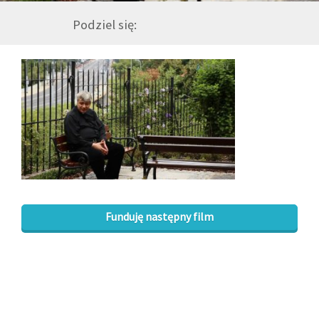
Podziel się:
GALERIA
DRUŻYNA
WESPRZYJ NAS
PARTNERZY
NEWSLETTER
Funduję następny film
DLA MEDIÓW
KONTAKT