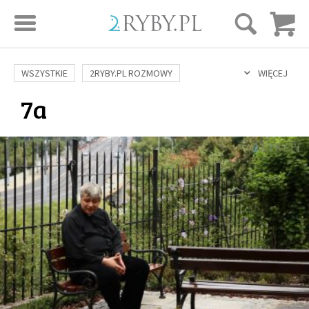
STRONA GŁÓWNA
WSZYSTKIE
2RYBY.PL ROZMOWY
WIĘCEJ
7a
SAME DOBRE WIADOMOŚCI
ONA I ON
ROZWÓJ
SERIE FILMÓW
SZTUKA ŻYCIA
MIŁOŚĆ
DUCHOWOŚĆ
AUTORZY
BUDOWANIE WIĘZI
RODZINA
NAUKA
BIBLIA
KOBIETA
MĘŻCZYZNA
RELIGIE
FILOZOFIA
BLOG
KULTURA
ŚWIĘCI
SEKS
IN VITRO
ADOPCJA
SKLEP
KSIĄŻKI
AUDIOBOOKI