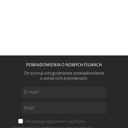
POWIADOMIENIA O NOWYCH FILMACH
Otrzymuj cotygodniowe powiadomienia
o ostatnich premierach.
Akceptuję
regulamin
i
politykę
prywatności
(znajdują się w niej zasady na