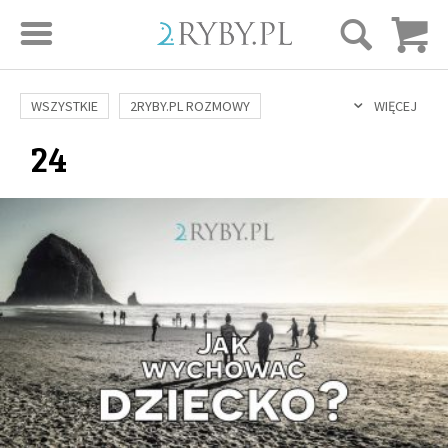
STRONA GŁÓWNA
WSZYSTKIE
2RYBY.PL ROZMOWY
WIĘCEJ
24
SAME DOBRE WIADOMOŚCI
ONA I ON
ROZWÓJ
SERIE FILMÓW
SZTUKA ŻYCIA
MIŁOŚĆ
DUCHOWOŚĆ
AUTORZY
BUDOWANIE WIĘZI
RODZINA
NAUKA
BIBLIA
KOBIETA
MĘŻCZYZNA
RELIGIE
FILOZOFIA
BLOG
KULTURA
ŚWIĘCI
SEKS
IN VITRO
ADOPCJA
SKLEP
KSIĄŻKI
AUDIOBOOKI