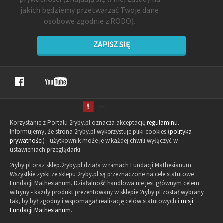
jakich będziemy przetwarzać Twoje dane
osobowe zgodnie z RODO).
ZAPISZ SIĘ
Korzystanie z Portalu 2ryby.pl oznacza akceptację
regulaminu
.
Informujemy, że strona 2ryby.pl wykorzystuje pliki cookies (
polityka
prywatności
) - użytkownik może je w każdej chwili wyłączyć w
ustawieniach przeglądarki.
2ryby.pl oraz sklep.2ryby.pl działa w ramach Fundacji Mathesianum.
Wszystkie zyski ze sklepu 2ryby.pl są przeznaczone na cele statutowe
Fundacji Mathesianum. Działalność handlowa nie jest głównym celem
witryny - każdy produkt prezentowany w sklepie 2ryby.pl został wybrany
tak, by był zgodny i wspomagał realizację celów statutowych i
misji
Fundacji Mathesianum
.