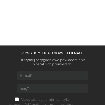
POWIADOMIENIA O NOWYCH FILMACH
Otrzymuj cotygodniowe powiadomienia
o ostatnich premierach.
Akceptuję
regulamin
i
politykę
prywatności
(znajdują się w niej zasady na