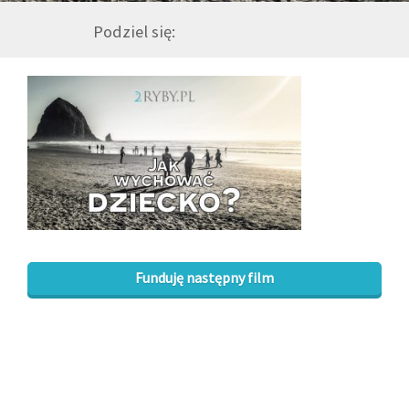
Podziel się:
GALERIA
DRUŻYNA
WESPRZYJ NAS
PARTNERZY
NEWSLETTER
Funduję następny film
DLA MEDIÓW
KONTAKT