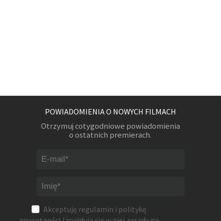
POWIADOMIENIA O NOWYCH FILMACH
Otrzymuj cotygodniowe powiadomienia
o ostatnich premierach.
Akceptuję
regulamin
i
politykę
prywatności
(znajdują się w niej zasady na