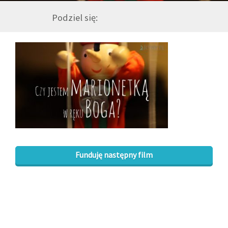
Podziel się:
GALERIA
DRUŻYNA
WESPRZYJ NAS
PARTNERZY
NEWSLETTER
Funduję następny film
DLA MEDIÓW
KONTAKT