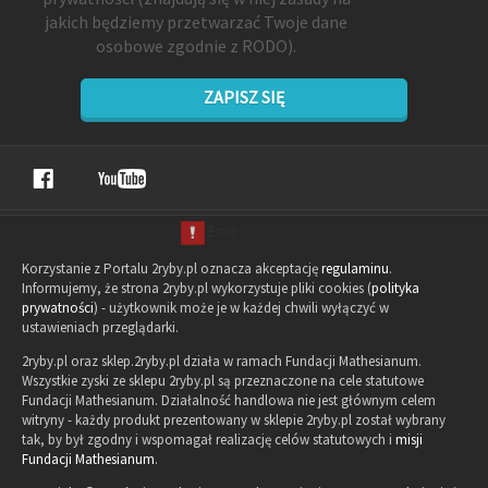
jakich będziemy przetwarzać Twoje dane
osobowe zgodnie z RODO).
ZAPISZ SIĘ
Korzystanie z Portalu 2ryby.pl oznacza akceptację
regulaminu
.
Informujemy, że strona 2ryby.pl wykorzystuje pliki cookies (
polityka
prywatności
) - użytkownik może je w każdej chwili wyłączyć w
ustawieniach przeglądarki.
2ryby.pl oraz sklep.2ryby.pl działa w ramach Fundacji Mathesianum.
Wszystkie zyski ze sklepu 2ryby.pl są przeznaczone na cele statutowe
Fundacji Mathesianum. Działalność handlowa nie jest głównym celem
witryny - każdy produkt prezentowany w sklepie 2ryby.pl został wybrany
tak, by był zgodny i wspomagał realizację celów statutowych i
misji
Fundacji Mathesianum
.