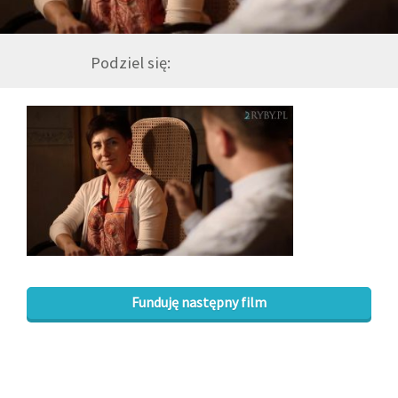
GALERIA
Podziel się:
DRUŻYNA
WESPRZYJ NAS
PARTNERZY
NEWSLETTER
Funduję następny film
DLA MEDIÓW
KONTAKT