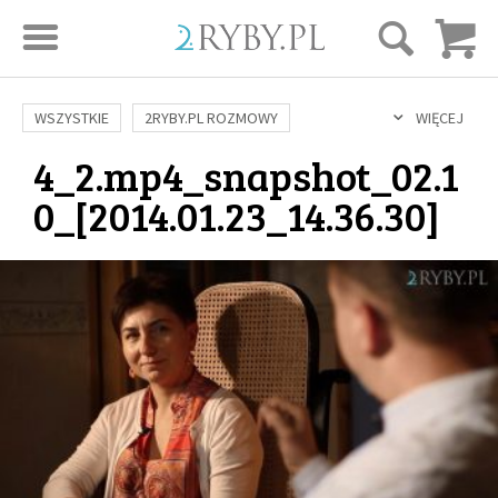
STRONA GŁÓWNA
WSZYSTKIE
2RYBY.PL ROZMOWY
WIĘCEJ
4_2.mp4_snapshot_02.1
SAME DOBRE WIADOMOŚCI
ONA I ON
ROZWÓJ
SERIE FILMÓW
0_[2014.01.23_14.36.30]
SZTUKA ŻYCIA
MIŁOŚĆ
DUCHOWOŚĆ
AUTORZY
BUDOWANIE WIĘZI
RODZINA
NAUKA
BIBLIA
KOBIETA
MĘŻCZYZNA
RELIGIE
FILOZOFIA
BLOG
KULTURA
ŚWIĘCI
SEKS
IN VITRO
ADOPCJA
SKLEP
KSIĄŻKI
AUDIOBOOKI