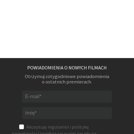
POWIADOMIENIA O NOWYCH FILMACH
Otrzymuj cotygodniowe powiadomienia
o ostatnich premierach.
Akceptuję
regulamin
i
politykę
prywatności
(znajdują się w niej zasady na