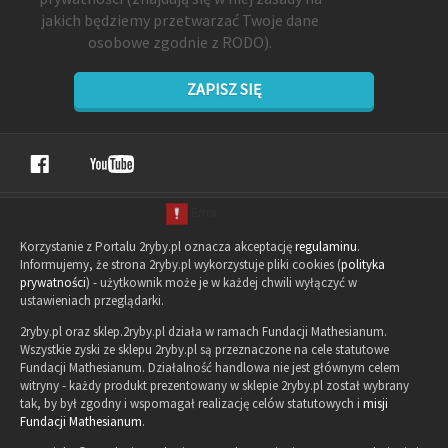
jakich będziemy przetwarzać Twoje dane
osobowe zgodnie z RODO).
ZAPISZ SIĘ
Korzystanie z Portalu 2ryby.pl oznacza akceptację
regulaminu
.
Informujemy, że strona 2ryby.pl wykorzystuje pliki cookies (
polityka
prywatności
) - użytkownik może je w każdej chwili wyłączyć w
ustawieniach przeglądarki.
2ryby.pl oraz sklep.2ryby.pl działa w ramach Fundacji Mathesianum.
Wszystkie zyski ze sklepu 2ryby.pl są przeznaczone na cele statutowe
Fundacji Mathesianum. Działalność handlowa nie jest głównym celem
witryny - każdy produkt prezentowany w sklepie 2ryby.pl został wybrany
tak, by był zgodny i wspomagał realizację celów statutowych i
misji
Fundacji Mathesianum
.