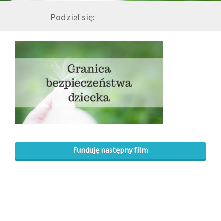
Podziel się:
GALERIA
DRUŻYNA
WESPRZYJ NAS
PARTNERZY
NEWSLETTER
Funduję następny film
DLA MEDIÓW
KONTAKT