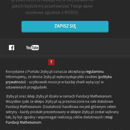
jakich będziemy przetwarzać Twoje dane
osobowe zgodnie z RODO).
ZAPISZ SIĘ
Korzystanie z Portalu 2ryby.pl oznacza akceptację
regulaminu
.
Informujemy, że strona 2ryby.pl wykorzystuje pliki cookies (
polityka
prywatności
) - użytkownik może je w każdej chwili wyłączyć w
ustawieniach przeglądarki.
2ryby.pl oraz sklep.2ryby.pl działa w ramach Fundacji Mathesianum.
Wszystkie zyski ze sklepu 2ryby.pl są przeznaczone na cele statutowe
Fundacji Mathesianum. Działalność handlowa nie jest głównym celem
witryny - każdy produkt prezentowany w sklepie 2ryby.pl został wybrany
tak, by był zgodny i wspomagał realizację celów statutowych i
misji
Fundacji Mathesianum
.