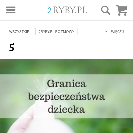
STRONA GŁÓWNA
WSZYSTKIE
2RYBY.PL ROZMOWY
WIĘCEJ
5
SAME DOBRE WIADOMOŚCI
ONA I ON
ROZWÓJ
SERIE FILMÓW
SZTUKA ŻYCIA
MIŁOŚĆ
DUCHOWOŚĆ
AUTORZY
BUDOWANIE WIĘZI
RODZINA
NAUKA
BIBLIA
KOBIETA
MĘŻCZYZNA
RELIGIE
FILOZOFIA
BLOG
KULTURA
ŚWIĘCI
SEKS
IN VITRO
ADOPCJA
SKLEP
KSIĄŻKI
AUDIOBOOKI