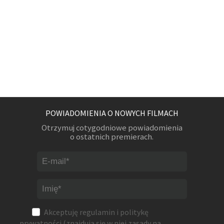
POWIADOMIENIA O NOWYCH FILMACH
Otrzymuj cotygodniowe powiadomienia
o ostatnich premierach.
Akceptuję
regulamin
i
politykę
prywatności
(znajdują się w niej zasady na