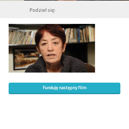
Podziel się:
GALERIA
DRUŻYNA
WESPRZYJ NAS
PARTNERZY
NEWSLETTER
Funduję następny film
DLA MEDIÓW
KONTAKT