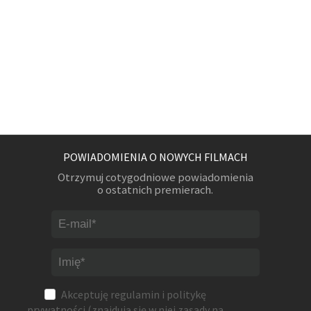
POWIADOMIENIA O NOWYCH FILMACH
Otrzymuj cotygodniowe powiadomienia
o ostatnich premierach.
Akceptuję
regulamin
i
politykę
prywatności
(znajdują się w niej zasady na