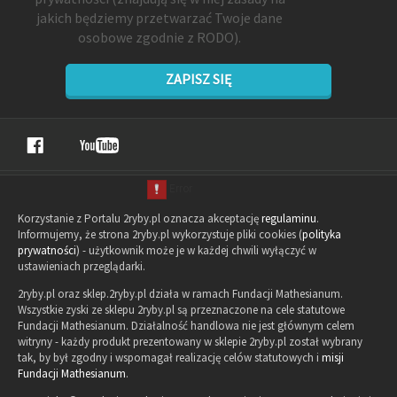
jakich będziemy przetwarzać Twoje dane
osobowe zgodnie z RODO).
ZAPISZ SIĘ
Korzystanie z Portalu 2ryby.pl oznacza akceptację
regulaminu
.
Informujemy, że strona 2ryby.pl wykorzystuje pliki cookies (
polityka
prywatności
) - użytkownik może je w każdej chwili wyłączyć w
ustawieniach przeglądarki.
2ryby.pl oraz sklep.2ryby.pl działa w ramach Fundacji Mathesianum.
Wszystkie zyski ze sklepu 2ryby.pl są przeznaczone na cele statutowe
Fundacji Mathesianum. Działalność handlowa nie jest głównym celem
witryny - każdy produkt prezentowany w sklepie 2ryby.pl został wybrany
tak, by był zgodny i wspomagał realizację celów statutowych i
misji
Fundacji Mathesianum
.