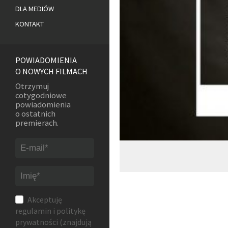
DLA MEDIÓW
KONTAKT
POWIADOMIENIA
O NOWYCH FILMACH
Otrzymuj
cotygodniowe
powiadomienia
o ostatnich
premierach.
Akceptuję
regulamin
i
politykę
prywatności
(znajdują