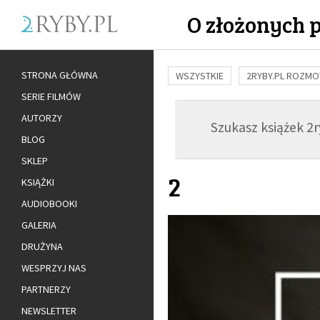
O złożonych 
STRONA GŁÓWNA
WSZYSTKIE
2RYBY.PL ROZM
SERIE FILMÓW
BUDOWANIE WIĘZI
RODZINA
AUTORZY
Szukasz książek 2ry
ADOPCJA
BLOG
SKLEP
2
KSIĄŻKI
AUDIOBOOKI
GALERIA
DRUŻYNA
WESPRZYJ NAS
PARTNERZY
NEWSLETTER