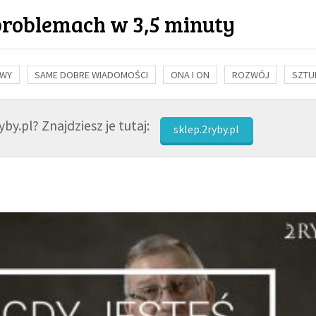
problemach w 3,5 minuty
OWY
SAME DOBRE WIADOMOŚCI
ONA I ON
ROZWÓJ
SZTU
NAUKA
BIBLIA
KOBIETA
MĘŻCZYZNA
RELIGIE
FI
by.pl? Znajdziesz je tutaj:
sklep.2ryby.pl