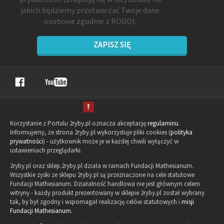
jakich będziemy przetwarzać Twoje dane
osobowe zgodnie z RODO).
ZAPISZ SIĘ
Korzystanie z Portalu 2ryby.pl oznacza akceptację
regulaminu
.
Informujemy, że strona 2ryby.pl wykorzystuje pliki cookies (
polityka
prywatności
) - użytkownik może je w każdej chwili wyłączyć w
ustawieniach przeglądarki.
2ryby.pl oraz sklep.2ryby.pl działa w ramach Fundacji Mathesianum.
Wszystkie zyski ze sklepu 2ryby.pl są przeznaczone na cele statutowe
Fundacji Mathesianum. Działalność handlowa nie jest głównym celem
witryny - każdy produkt prezentowany w sklepie 2ryby.pl został wybrany
tak, by był zgodny i wspomagał realizację celów statutowych i
misji
Fundacji Mathesianum
.