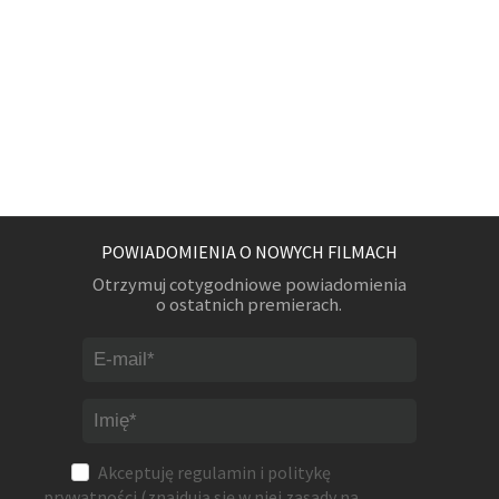
POWIADOMIENIA O NOWYCH FILMACH
Otrzymuj cotygodniowe powiadomienia
o ostatnich premierach.
Akceptuję
regulamin
i
politykę
prywatności
(znajdują się w niej zasady na