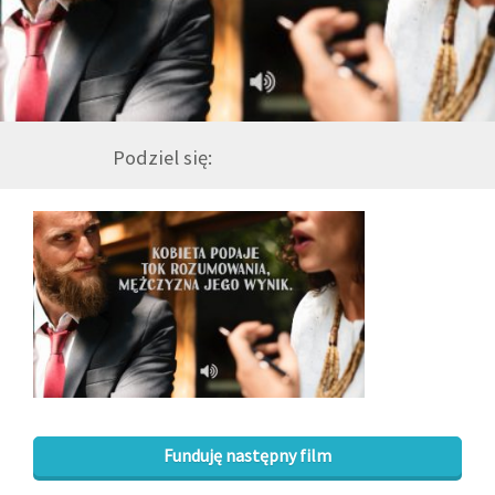
GALERIA
DRUŻYNA
Podziel się:
WESPRZYJ NAS
PARTNERZY
NEWSLETTER
DLA MEDIÓW
KONTAKT
Funduję następny film