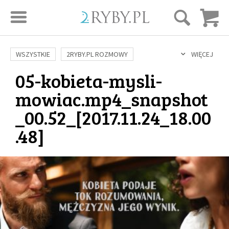
STRONA GŁÓWNA
WSZYSTKIE
2RYBY.PL ROZMOWY
WIĘCEJ
05-kobieta-mysli-
SAME DOBRE WIADOMOŚCI
ONA I ON
ROZWÓJ
SERIE FILMÓW
mowiac.mp4_snapshot
SZTUKA ŻYCIA
MIŁOŚĆ
DUCHOWOŚĆ
AUTORZY
_00.52_[2017.11.24_18.00
BUDOWANIE WIĘZI
RODZINA
NAUKA
BIBLIA
.48]
KOBIETA
MĘŻCZYZNA
RELIGIE
FILOZOFIA
BLOG
KULTURA
ŚWIĘCI
SEKS
IN VITRO
ADOPCJA
SKLEP
KSIĄŻKI
AUDIOBOOKI