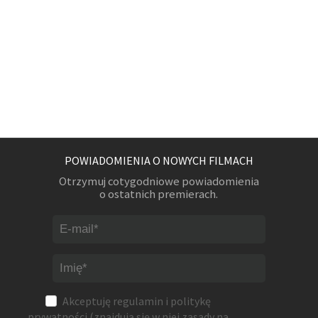
POWIADOMIENIA O NOWYCH FILMACH
Otrzymuj cotygodniowe powiadomienia
o ostatnich premierach.
Akceptuję
regulamin
i
politykę
prywatności
(znajdują się w niej zasady na