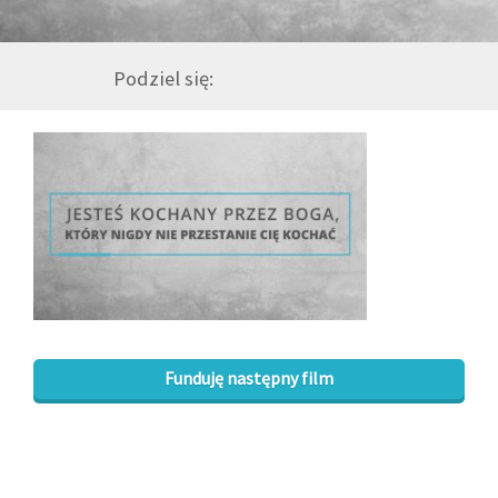
GALERIA
Podziel się:
DRUŻYNA
WESPRZYJ NAS
PARTNERZY
NEWSLETTER
Funduję następny film
DLA MEDIÓW
KONTAKT