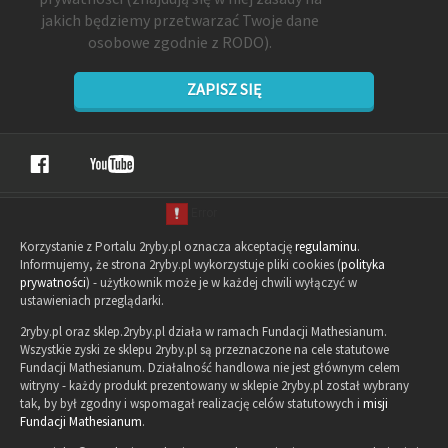
jakich będziemy przetwarzać Twoje dane
osobowe zgodnie z RODO).
ZAPISZ SIĘ
Korzystanie z Portalu 2ryby.pl oznacza akceptację
regulaminu
.
Informujemy, że strona 2ryby.pl wykorzystuje pliki cookies (
polityka
prywatności
) - użytkownik może je w każdej chwili wyłączyć w
ustawieniach przeglądarki.
2ryby.pl oraz sklep.2ryby.pl działa w ramach Fundacji Mathesianum.
Wszystkie zyski ze sklepu 2ryby.pl są przeznaczone na cele statutowe
Fundacji Mathesianum. Działalność handlowa nie jest głównym celem
witryny - każdy produkt prezentowany w sklepie 2ryby.pl został wybrany
tak, by był zgodny i wspomagał realizację celów statutowych i
misji
Fundacji Mathesianum
.