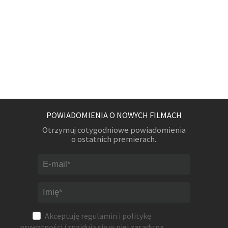
POWIADOMIENIA O NOWYCH FILMACH
Otrzymuj cotygodniowe powiadomienia
o ostatnich premierach.
Akceptuję
regulamin
i
politykę
prywatności
(znajdują się w niej zasady na