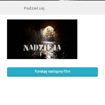
Podziel się:
GALERIA
DRUŻYNA
WESPRZYJ NAS
PARTNERZY
NEWSLETTER
Funduję następny film
DLA MEDIÓW
KONTAKT