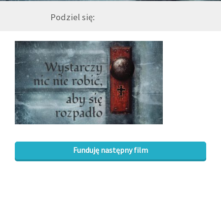
Podziel się:
GALERIA
DRUŻYNA
WESPRZYJ NAS
PARTNERZY
NEWSLETTER
Funduję następny film
DLA MEDIÓW
KONTAKT