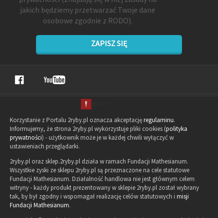
jakich będziemy przetwarzać Twoje dane
osobowe zgodnie z RODO).
ZAPISZ SIĘ
Korzystanie z Portalu 2ryby.pl oznacza akceptację
regulaminu
.
Informujemy, że strona 2ryby.pl wykorzystuje pliki cookies (
polityka
prywatności
) - użytkownik może je w każdej chwili wyłączyć w
ustawieniach przeglądarki.
2ryby.pl oraz sklep.2ryby.pl działa w ramach Fundacji Mathesianum.
Wszystkie zyski ze sklepu 2ryby.pl są przeznaczone na cele statutowe
Fundacji Mathesianum. Działalność handlowa nie jest głównym celem
witryny - każdy produkt prezentowany w sklepie 2ryby.pl został wybrany
tak, by był zgodny i wspomagał realizację celów statutowych i
misji
Fundacji Mathesianum
.