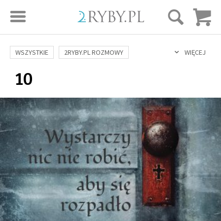
STRONA GŁÓWNA
WSZYSTKIE
2RYBY.PL ROZMOWY
WIĘCEJ
10
SAME DOBRE WIADOMOŚCI
ONA I ON
ROZWÓJ
SERIE FILMÓW
SZTUKA ŻYCIA
MIŁOŚĆ
DUCHOWOŚĆ
AUTORZY
BUDOWANIE WIĘZI
RODZINA
NAUKA
BIBLIA
KOBIETA
MĘŻCZYZNA
RELIGIE
FILOZOFIA
BLOG
KULTURA
ŚWIĘCI
SEKS
IN VITRO
ADOPCJA
SKLEP
KSIĄŻKI
AUDIOBOOKI