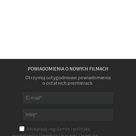
POWIADOMIENIA O NOWYCH FILMACH
Otrzymuj cotygodniowe powiadomienia
o ostatnich premierach.
Akceptuję
regulamin
i
politykę
prywatności
(znajdują się w niej zasady na