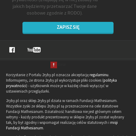
jakich będziemy przetwarzać Twoje dane
osobowe zgodnie z RODO).
ZAPISZ SIĘ
Korzystanie z Portalu 2ryby.pl oznacza akceptację
regulaminu
.
Informujemy, że strona 2ryby.pl wykorzystuje pliki cookies (
polityka
prywatności
) - użytkownik może je w każdej chwili wyłączyć w
ustawieniach przeglądarki.
2ryby.pl oraz sklep.2ryby.pl działa w ramach Fundacji Mathesianum.
Wszystkie zyski ze sklepu 2ryby.pl są przeznaczone na cele statutowe
Fundacji Mathesianum. Działalność handlowa nie jest głównym celem
witryny - każdy produkt prezentowany w sklepie 2ryby.pl został wybrany
tak, by był zgodny i wspomagał realizację celów statutowych i
misji
Fundacji Mathesianum
.