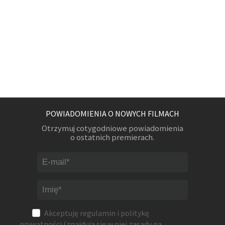
POWIADOMIENIA O NOWYCH FILMACH
Otrzymuj cotygodniowe powiadomienia
o ostatnich premierach.
Akceptuję
regulamin
i
politykę
prywatności
(znajdują się w niej zasady na