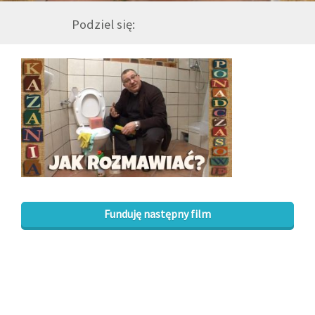
Podziel się:
GALERIA
DRUŻYNA
WESPRZYJ NAS
PARTNERZY
NEWSLETTER
Funduję następny film
DLA MEDIÓW
KONTAKT