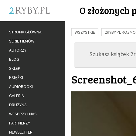
O złożonych 
STRONA GŁÓWNA
WSZYSTKIE
2RYBY.PL ROZM
SERIE FILMÓW
BUDOWANIE WIĘZI
RODZINA
AUTORZY
Szukasz książek 2ry
ADOPCJA
BLOG
SKLEP
Screenshot_
KSIĄŻKI
AUDIOBOOKI
GALERIA
DRUŻYNA
WESPRZYJ NAS
PARTNERZY
NEWSLETTER