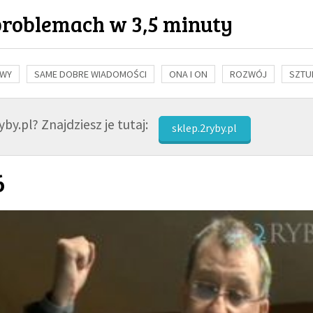
problemach w 3,5 minuty
OWY
SAME DOBRE WIADOMOŚCI
ONA I ON
ROZWÓJ
SZTU
NAUKA
BIBLIA
KOBIETA
MĘŻCZYZNA
RELIGIE
FI
by.pl? Znajdziesz je tutaj:
sklep.2ryby.pl
6