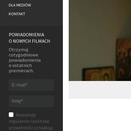
DLA MEDIÓW
KONTAKT
POWIADOMIENIA
O NOWYCH FILMACH
Otrzymuj
cotygodniowe
powiadomienia
o ostatnich
premierach.
Akceptuję
regulamin
i
politykę
prywatności
(znajdują