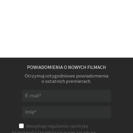
POWIADOMIENIA O NOWYCH FILMACH
Otrzymuj cotygodniowe powiadomienia
o ostatnich premierach.
Akceptuję
regulamin
i
politykę
prywatności
(znajdują się w niej zasady na