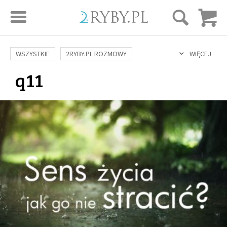
STRONA GŁÓWNA
WSZYSTKIE
2RYBY.PL ROZMOWY
WIĘCEJ
q11
SAME DOBRE WIADOMOŚCI
ONA I ON
ROZWÓJ
SERIE FILMÓW
SZTUKA ŻYCIA
MIŁOŚĆ
DUCHOWOŚĆ
AUTORZY
BUDOWANIE WIĘZI
RODZINA
NAUKA
BIBLIA
KOBIETA
MĘŻCZYZNA
RELIGIE
FILOZOFIA
BLOG
KULTURA
ŚWIĘCI
SEKS
IN VITRO
ADOPCJA
SKLEP
KSIĄŻKI
AUDIOBOOKI