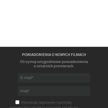
POWIADOMIENIA O NOWYCH FILMACH
Otrzymuj cotygodniowe powiadomienia
o ostatnich premierach.
Akceptuję
regulamin
i
politykę
prywatności
(znajdują się w niej zasady na