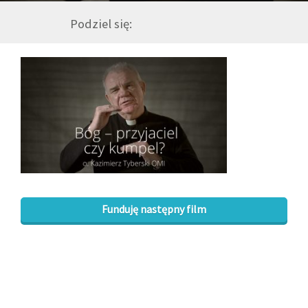
Podziel się:
GALERIA
DRUŻYNA
WESPRZYJ NAS
PARTNERZY
NEWSLETTER
Funduję następny film
DLA MEDIÓW
KONTAKT