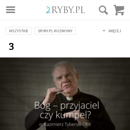
STRONA GŁÓWNA
WSZYSTKIE
2RYBY.PL ROZMOWY
WIĘCEJ
3
SAME DOBRE WIADOMOŚCI
ONA I ON
ROZWÓJ
SERIE FILMÓW
SZTUKA ŻYCIA
MIŁOŚĆ
DUCHOWOŚĆ
AUTORZY
BUDOWANIE WIĘZI
RODZINA
NAUKA
BIBLIA
KOBIETA
MĘŻCZYZNA
RELIGIE
FILOZOFIA
BLOG
KULTURA
ŚWIĘCI
SEKS
IN VITRO
ADOPCJA
SKLEP
KSIĄŻKI
AUDIOBOOKI