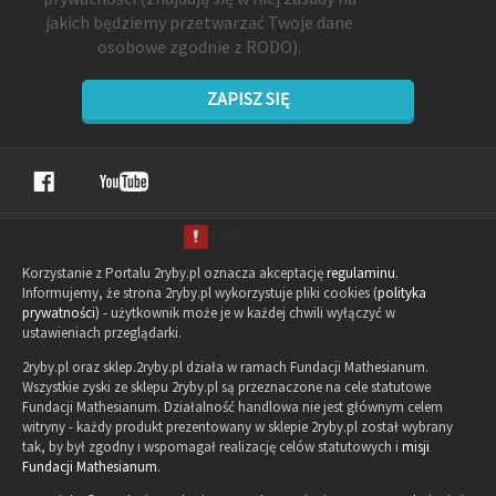
jakich będziemy przetwarzać Twoje dane
osobowe zgodnie z RODO).
ZAPISZ SIĘ
Korzystanie z Portalu 2ryby.pl oznacza akceptację
regulaminu
.
Informujemy, że strona 2ryby.pl wykorzystuje pliki cookies (
polityka
prywatności
) - użytkownik może je w każdej chwili wyłączyć w
ustawieniach przeglądarki.
2ryby.pl oraz sklep.2ryby.pl działa w ramach Fundacji Mathesianum.
Wszystkie zyski ze sklepu 2ryby.pl są przeznaczone na cele statutowe
Fundacji Mathesianum. Działalność handlowa nie jest głównym celem
witryny - każdy produkt prezentowany w sklepie 2ryby.pl został wybrany
tak, by był zgodny i wspomagał realizację celów statutowych i
misji
Fundacji Mathesianum
.