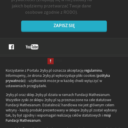
jakich będziemy przetwarzać Twoje dane
osobowe zgodnie z RODO).
ZAPISZ SIĘ
Korzystanie z Portalu 2ryby.pl oznacza akceptację
regulaminu
.
Informujemy, że strona 2ryby.pl wykorzystuje pliki cookies (
polityka
prywatności
) - użytkownik może je w każdej chwili wyłączyć w
ustawieniach przeglądarki.
2ryby.pl oraz sklep.2ryby.pl działa w ramach Fundacji Mathesianum.
Wszystkie zyski ze sklepu 2ryby.pl są przeznaczone na cele statutowe
Fundacji Mathesianum. Działalność handlowa nie jest głównym celem
witryny - każdy produkt prezentowany w sklepie 2ryby.pl został wybrany
tak, by był zgodny i wspomagał realizację celów statutowych i
misji
Fundacji Mathesianum
.