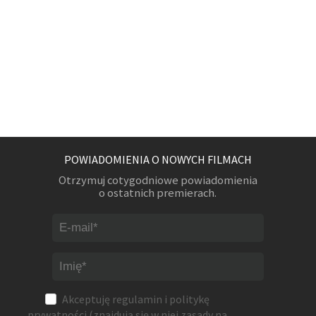
POWIADOMIENIA O NOWYCH FILMACH
Otrzymuj cotygodniowe powiadomienia
o ostatnich premierach.
Akceptuję
regulamin
i
politykę
prywatności
(znajdują się w niej zasady na