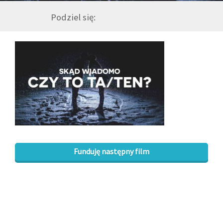
Podziel się:
GALERIA
DRUŻYNA
WESPRZYJ NAS
PARTNERZY
NEWSLETTER
Funduję następny film
DLA MEDIÓW
KONTAKT