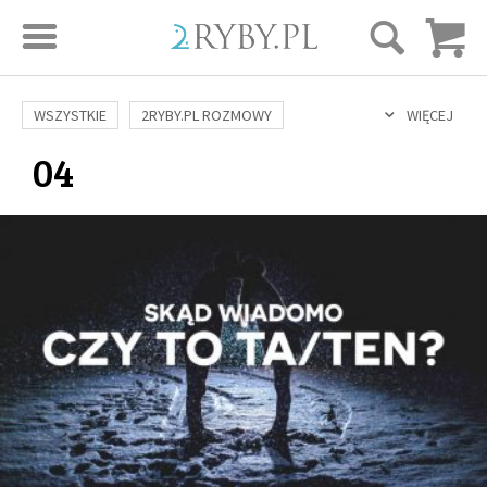
STRONA GŁÓWNA
WSZYSTKIE
2RYBY.PL ROZMOWY
WIĘCEJ
04
SAME DOBRE WIADOMOŚCI
ONA I ON
ROZWÓJ
SERIE FILMÓW
SZTUKA ŻYCIA
MIŁOŚĆ
DUCHOWOŚĆ
AUTORZY
BUDOWANIE WIĘZI
RODZINA
NAUKA
BIBLIA
KOBIETA
MĘŻCZYZNA
RELIGIE
FILOZOFIA
BLOG
KULTURA
ŚWIĘCI
SEKS
IN VITRO
ADOPCJA
SKLEP
KSIĄŻKI
AUDIOBOOKI