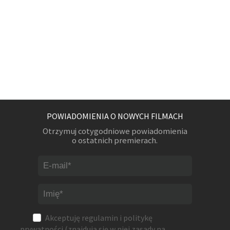
POWIADOMIENIA O NOWYCH FILMACH
Otrzymuj cotygodniowe powiadomienia
o ostatnich premierach.
Akceptuję
regulamin
i
politykę
prywatności
(znajdują się w niej zasady na