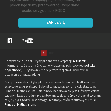
jakich będziemy przetwarzać Twoje dane
osobowe zgodnie z RODO).
ZAPISZ SIĘ
Korzystanie z Portalu 2ryby.pl oznacza akceptację
regulaminu
.
Informujemy, że strona 2ryby.pl wykorzystuje pliki cookies (
polityka
prywatności
) - użytkownik może je w każdej chwili wyłączyć w
ustawieniach przeglądarki.
2ryby.pl oraz sklep.2ryby.pl działa w ramach Fundacji Mathesianum.
Wszystkie zyski ze sklepu 2ryby.pl są przeznaczone na cele statutowe
Fundacji Mathesianum. Działalność handlowa nie jest głównym celem
witryny - każdy produkt prezentowany w sklepie 2ryby.pl został wybrany
tak, by był zgodny i wspomagał realizację celów statutowych i
misji
Fundacji Mathesianum
.