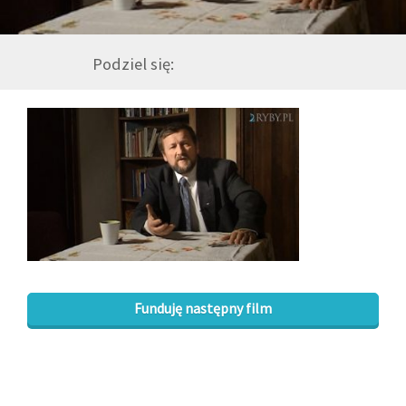
GALERIA
Podziel się:
DRUŻYNA
WESPRZYJ NAS
PARTNERZY
NEWSLETTER
Funduję następny film
DLA MEDIÓW
KONTAKT