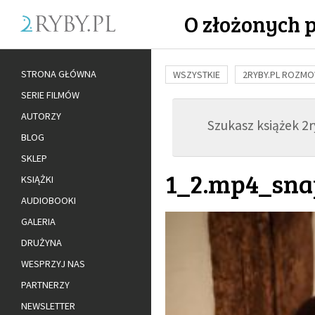
O złożonych 
STRONA GŁÓWNA
WSZYSTKIE
2RYBY.PL ROZM
SERIE FILMÓW
BUDOWANIE WIĘZI
RODZINA
AUTORZY
Szukasz książek 2ry
ADOPCJA
BLOG
SKLEP
1_2.mp4_snap
KSIĄŻKI
AUDIOBOOKI
GALERIA
DRUŻYNA
WESPRZYJ NAS
PARTNERZY
NEWSLETTER