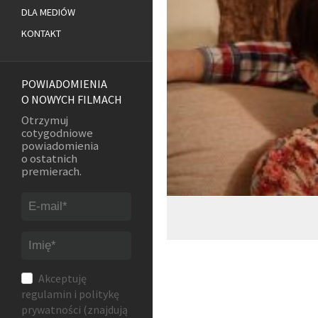
DLA MEDIÓW
KONTAKT
POWIADOMIENIA
O NOWYCH FILMACH
Otrzymuj
cotygodniowe
powiadomienia
o ostatnich
premierach.
Akceptuję
regulamin
i
politykę
prywatności
(znajdują