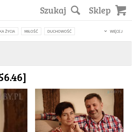
Szukaj
Sklep
KA ŻYCIA
MIŁOŚĆ
DUCHOWOŚĆ
WIĘCEJ
LOZOFIA
KULTURA
ŚWIĘCI
SEKS
IN VITRO
56.46]