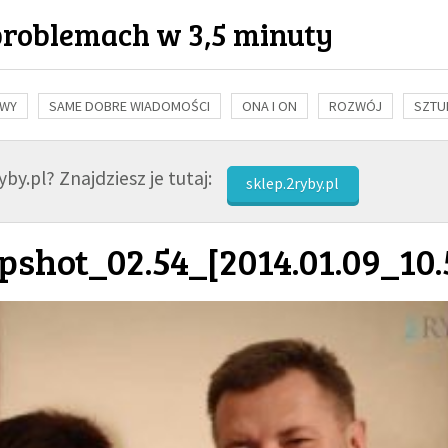
problemach w 3,5 minuty
OWY
SAME DOBRE WIADOMOŚCI
ONA I ON
ROZWÓJ
SZTU
NAUKA
BIBLIA
KOBIETA
MĘŻCZYZNA
RELIGIE
FI
by.pl? Znajdziesz je tutaj:
sklep.2ryby.pl
shot_02.54_[2014.01.09_10.