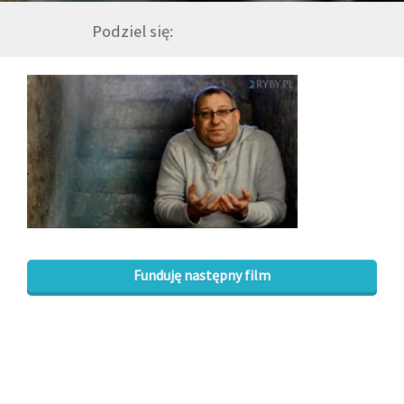
Podziel się:
GALERIA
DRUŻYNA
WESPRZYJ NAS
PARTNERZY
NEWSLETTER
Funduję następny film
DLA MEDIÓW
KONTAKT