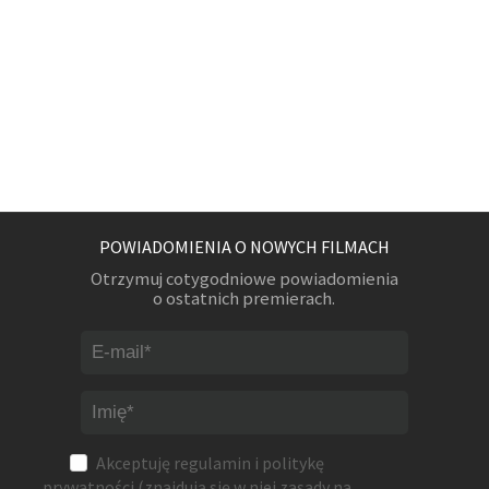
POWIADOMIENIA O NOWYCH FILMACH
Otrzymuj cotygodniowe powiadomienia
o ostatnich premierach.
Akceptuję
regulamin
i
politykę
prywatności
(znajdują się w niej zasady na