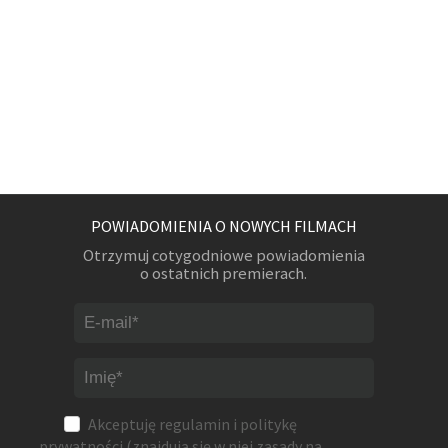
POWIADOMIENIA O NOWYCH FILMACH
Otrzymuj cotygodniowe powiadomienia
o ostatnich premierach.
Akceptuję
regulamin
i
politykę
prywatności
(znajdują się w niej zasady na