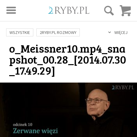
STRONA GŁÓWNA
WSZYSTKIE
2RYBY.PL ROZMOWY
WIĘCEJ
o_Meissner10.mp4_sna
SAME DOBRE WIADOMOŚCI
ONA I ON
ROZWÓJ
SERIE FILMÓW
pshot_00.28_[2014.07.30
SZTUKA ŻYCIA
MIŁOŚĆ
DUCHOWOŚĆ
AUTORZY
_17.49.29]
BUDOWANIE WIĘZI
RODZINA
NAUKA
BIBLIA
KOBIETA
MĘŻCZYZNA
RELIGIE
FILOZOFIA
BLOG
KULTURA
ŚWIĘCI
SEKS
IN VITRO
ADOPCJA
SKLEP
KSIĄŻKI
AUDIOBOOKI