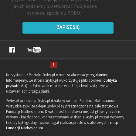
jakich będziemy przetwarzać Twoje dane
osobowe zgodnie z RODO).
ZAPISZ SIĘ
Korzystanie z Portalu 2ryby.pl oznacza akceptację
regulaminu
.
Informujemy, że strona 2ryby.pl wykorzystuje pliki cookies (
polityka
prywatności
) - użytkownik może je w każdej chwili wyłączyć w
ustawieniach przeglądarki.
2ryby.pl oraz sklep.2ryby.pl działa w ramach Fundacji Mathesianum.
Wszystkie zyski ze sklepu 2ryby.pl są przeznaczone na cele statutowe
Fundacji Mathesianum. Działalność handlowa nie jest głównym celem
witryny - każdy produkt prezentowany w sklepie 2ryby.pl został wybrany
tak, by był zgodny i wspomagał realizację celów statutowych i
misji
Fundacji Mathesianum
.