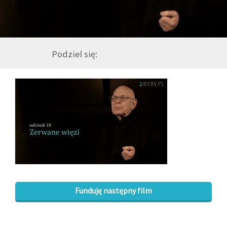
GALERIA
Podziel się:
DRUŻYNA
WESPRZYJ NAS
PARTNERZY
NEWSLETTER
DLA MEDIÓW
Funduję następny film
KONTAKT