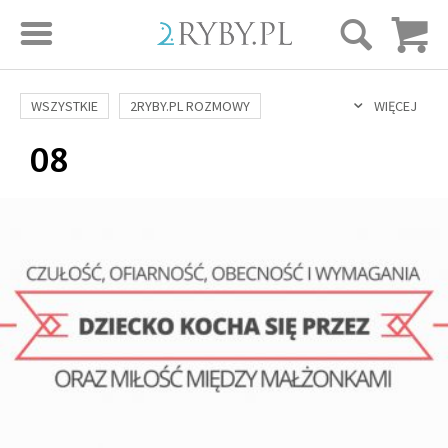
STRONA GŁÓWNA
WSZYSTKIE
2RYBY.PL ROZMOWY
WIĘCEJ
08
SAME DOBRE WIADOMOŚCI
ONA I ON
ROZWÓJ
SERIE FILMÓW
SZTUKA ŻYCIA
MIŁOŚĆ
DUCHOWOŚĆ
AUTORZY
BUDOWANIE WIĘZI
RODZINA
NAUKA
BIBLIA
KOBIETA
MĘŻCZYZNA
RELIGIE
FILOZOFIA
BLOG
KULTURA
ŚWIĘCI
SEKS
IN VITRO
ADOPCJA
SKLEP
KSIĄŻKI
AUDIOBOOKI