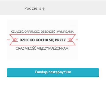
Podziel się:
GALERIA
DRUŻYNA
WESPRZYJ NAS
PARTNERZY
NEWSLETTER
Funduję następny film
DLA MEDIÓW
KONTAKT