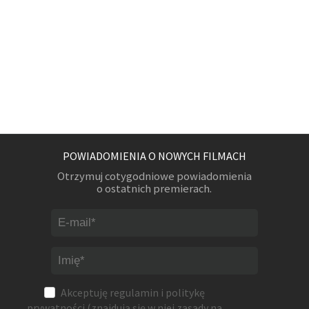
POWIADOMIENIA O NOWYCH FILMACH
Otrzymuj cotygodniowe powiadomienia
o ostatnich premierach.
Akceptuję
regulamin
i
politykę
prywatności
(znajdują się w niej zasady na