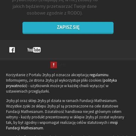
jakich będziemy przetwarzać Twoje dane
osobowe zgodnie z RODO).
ZAPISZ SIĘ
Korzystanie z Portalu 2ryby.pl oznacza akceptację
regulaminu
.
Informujemy, że strona 2ryby.pl wykorzystuje pliki cookies (
polityka
prywatności
) - użytkownik może je w każdej chwili wyłączyć w
ustawieniach przeglądarki.
2ryby.pl oraz sklep.2ryby.pl działa w ramach Fundacji Mathesianum.
Wszystkie zyski ze sklepu 2ryby.pl są przeznaczone na cele statutowe
Fundacji Mathesianum. Działalność handlowa nie jest głównym celem
witryny - każdy produkt prezentowany w sklepie 2ryby.pl został wybrany
tak, by był zgodny i wspomagał realizację celów statutowych i
misji
Fundacji Mathesianum
.