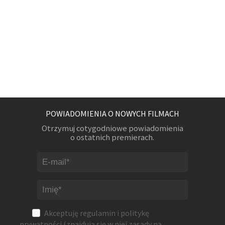
POWIADOMIENIA O NOWYCH FILMACH
Otrzymuj cotygodniowe powiadomienia
o ostatnich premierach.
Akceptuję
regulamin
i
politykę
prywatności
(znajdują się w niej zasady na