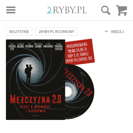
STRONA GŁÓWNA
WSZYSTKIE
2RYBY.PL ROZMOWY
WIĘCEJ
SAME DOBRE WIADOMOŚCI
ONA I ON
ROZWÓJ
SERIE FILMÓW
SZTUKA ŻYCIA
MIŁOŚĆ
DUCHOWOŚĆ
AUTORZY
BUDOWANIE WIĘZI
RODZINA
NAUKA
BIBLIA
KOBIETA
MĘŻCZYZNA
RELIGIE
FILOZOFIA
BLOG
KULTURA
ŚWIĘCI
SEKS
IN VITRO
ADOPCJA
SKLEP
KSIĄŻKI
AUDIOBOOKI