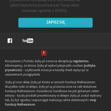
jakich będziemy przetwarzać Twoje dane
osobowe zgodnie z RODO).
ZAPISZ SIĘ
Korzystanie z Portalu 2ryby.pl oznacza akceptację
regulaminu
.
Informujemy, że strona 2ryby.pl wykorzystuje pliki cookies (
polityka
prywatności
) - użytkownik może je w każdej chwili wyłączyć w
ustawieniach przeglądarki.
2ryby.pl oraz sklep.2ryby.pl działa w ramach Fundacji Mathesianum.
Wszystkie zyski ze sklepu 2ryby.pl są przeznaczone na cele statutowe
Fundacji Mathesianum. Działalność handlowa nie jest głównym celem
witryny - każdy produkt prezentowany w sklepie 2ryby.pl został wybrany
tak, by był zgodny i wspomagał realizację celów statutowych i
misji
Fundacji Mathesianum
.