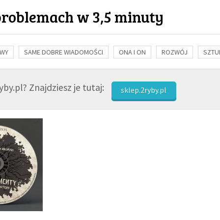
problemach w 3,5 minuty
OWY
SAME DOBRE WIADOMOŚCI
ONA I ON
ROZWÓJ
SZTU
NAUKA
BIBLIA
KOBIETA
MĘŻCZYZNA
RELIGIE
FI
by.pl? Znajdziesz je tutaj:
sklep.2ryby.pl