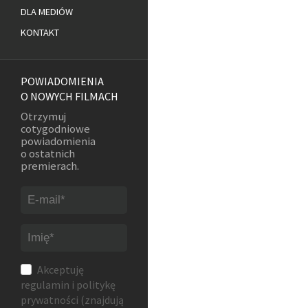
DLA MEDIÓW
KONTAKT
POWIADOMIENIA
O NOWYCH FILMACH
Otrzymuj
cotygodniowe
powiadomienia
o ostatnich
premierach.
Akceptuję
regulamin
i
politykę
prywatności
(znajdują