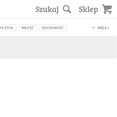
Szukaj
Sklep
KA ŻYCIA
MIŁOŚĆ
DUCHOWOŚĆ
WIĘCEJ
LOZOFIA
KULTURA
ŚWIĘCI
SEKS
IN VITRO