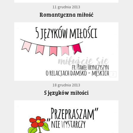
11 grudnia 2013
Romantyczna miłość
GALERIA
DRUŻYNA
WESPRZYJ NAS
PARTNERZY
2
18 grudnia 2013
NEWSLETTER
5 języków miłości
DLA MEDIÓW
KONTAKT