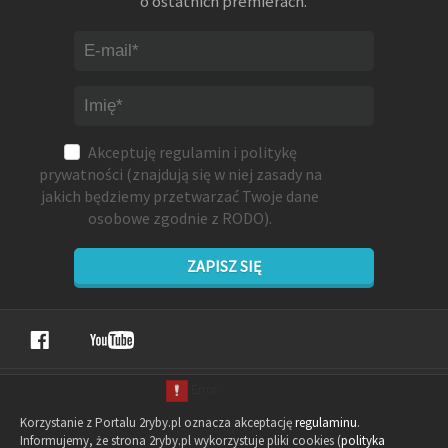
o ostatnich premierach.
Akceptuję
regulamin
i
politykę
prywatności
(znajdują się w niej zasady na
jakich będziemy przetwarzać Twoje dane
osobowe zgodnie z RODO).
ZAPISZ SIĘ
Korzystanie z Portalu 2ryby.pl oznacza akceptację
regulaminu
.
Informujemy, że strona 2ryby.pl wykorzystuje pliki cookies (
polityka