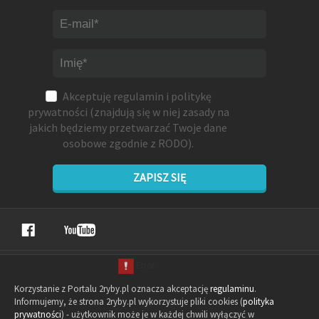
Akceptuję
regulamin
i
politykę
prywatności
(znajdują się w niej zasady na
jakich będziemy przetwarzać Twoje dane
osobowe zgodnie z RODO).
ZAPISZ SIĘ
Korzystanie z Portalu 2ryby.pl oznacza akceptację
regulaminu
.
Informujemy, że strona 2ryby.pl wykorzystuje pliki cookies (
polityka
prywatności
) - użytkownik może je w każdej chwili wyłączyć w