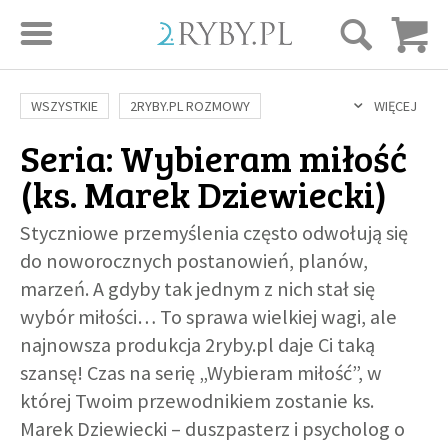
STRONA GŁÓWNA
WSZYSTKIE
2RYBY.PL ROZMOWY
WIĘCEJ
Seria: Wybieram miłość
SAME DOBRE WIADOMOŚCI
ONA I ON
ROZWÓJ
SERIE FILMÓW
(
ks. Marek Dziewiecki
)
SZTUKA ŻYCIA
MIŁOŚĆ
DUCHOWOŚĆ
AUTORZY
BUDOWANIE WIĘZI
RODZINA
NAUKA
BIBLIA
Styczniowe przemyślenia często odwołują się
do noworocznych postanowień, planów,
KOBIETA
MĘŻCZYZNA
RELIGIE
FILOZOFIA
BLOG
marzeń. A gdyby tak jednym z nich stał się
KULTURA
ŚWIĘCI
SEKS
IN VITRO
ADOPCJA
wybór miłości… To sprawa wielkiej wagi, ale
SKLEP
najnowsza produkcja 2ryby.pl daje Ci taką
szansę! Czas na serię „Wybieram miłość”, w
KSIĄŻKI
której Twoim przewodnikiem zostanie ks.
Marek Dziewiecki – duszpasterz i psycholog o
AUDIOBOOKI