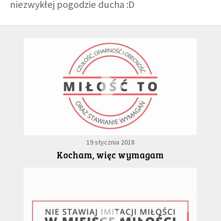
niezwykłej pogodzie ducha :D
GALERIA
DRUŻYNA
WESPRZYJ NAS
PARTNERZY
19 stycznia 2018
NEWSLETTER
Kocham, więc wymagam
DLA MEDIÓW
KONTAKT