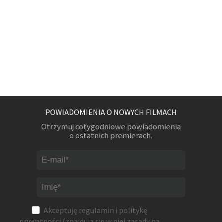
POWIADOMIENIA O NOWYCH FILMACH
Otrzymuj cotygodniowe powiadomienia
o ostatnich premierach.
Akceptuję
regulamin
i
politykę
prywatności
(znajdują się w niej zasady na