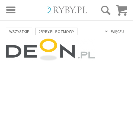
STRONA GŁÓWNA
WSZYSTKIE
2RYBY.PL ROZMOWY
WIĘCEJ
SAME DOBRE WIADOMOŚCI
ONA I ON
ROZWÓJ
SERIE FILMÓW
SZTUKA ŻYCIA
MIŁOŚĆ
DUCHOWOŚĆ
AUTORZY
BUDOWANIE WIĘZI
RODZINA
NAUKA
BIBLIA
KOBIETA
MĘŻCZYZNA
RELIGIE
FILOZOFIA
BLOG
KULTURA
ŚWIĘCI
SEKS
IN VITRO
ADOPCJA
SKLEP
KSIĄŻKI
AUDIOBOOKI