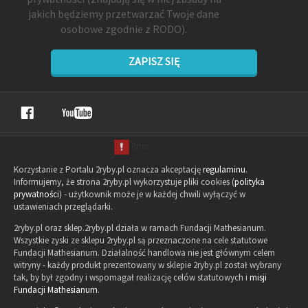
jakich będziemy przetwarzać Twoje dane
osobowe zgodnie z RODO).
ZAPISZ SIĘ
Korzystanie z Portalu 2ryby.pl oznacza akceptację
regulaminu
.
Informujemy, że strona 2ryby.pl wykorzystuje pliki cookies (
polityka
prywatności
) - użytkownik może je w każdej chwili wyłączyć w
ustawieniach przeglądarki.
2ryby.pl oraz sklep.2ryby.pl działa w ramach Fundacji Mathesianum.
Wszystkie zyski ze sklepu 2ryby.pl są przeznaczone na cele statutowe
Fundacji Mathesianum. Działalność handlowa nie jest głównym celem
witryny - każdy produkt prezentowany w sklepie 2ryby.pl został wybrany
tak, by był zgodny i wspomagał realizację celów statutowych i
misji
Fundacji Mathesianum
.