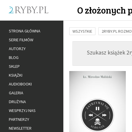
O złożonych 
STRONA GŁÓWNA
WSZYSTKIE
2RYBY.PL ROZM
SERIE FILMÓW
BUDOWANIE WIĘZI
RODZINA
AUTORZY
Szukasz książek 2ry
ADOPCJA
BLOG
SKLEP
KSIĄŻKI
AUDIOBOOKI
GALERIA
DRUŻYNA
WESPRZYJ NAS
PARTNERZY
NEWSLETTER