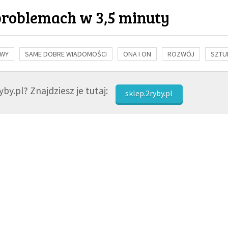
problemach w 3,5 minuty
OWY
SAME DOBRE WIADOMOŚCI
ONA I ON
ROZWÓJ
SZTU
NAUKA
BIBLIA
KOBIETA
MĘŻCZYZNA
RELIGIE
FI
by.pl? Znajdziesz je tutaj:
sklep.2ryby.pl