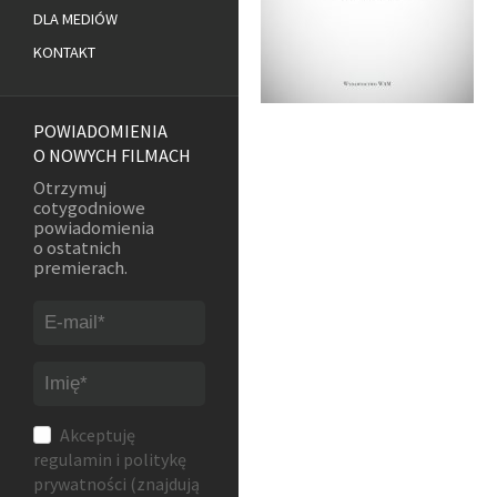
DLA MEDIÓW
KONTAKT
POWIADOMIENIA
O NOWYCH FILMACH
Otrzymuj
cotygodniowe
powiadomienia
o ostatnich
premierach.
Akceptuję
regulamin
i
politykę
prywatności
(znajdują