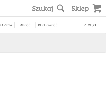
Szukaj
Sklep
KA ŻYCIA
MIŁOŚĆ
DUCHOWOŚĆ
WIĘCEJ
LOZOFIA
KULTURA
ŚWIĘCI
SEKS
IN VITRO