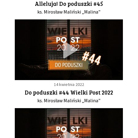
Alleluja! Do poduszki #45
ks. Mirosław Maliński „Malina"
GALERIA
DRUŻYNA
WESPRZYJ NAS
PARTNERZY
14 kwietnia 2022
NEWSLETTER
Do poduszki #44 Wielki Post 2022
ks. Mirosław Maliński „Malina"
DLA MEDIÓW
KONTAKT