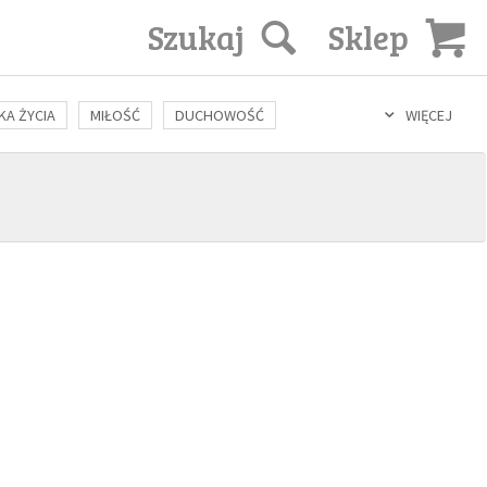
Szukaj
Sklep
KA ŻYCIA
MIŁOŚĆ
DUCHOWOŚĆ
WIĘCEJ
LOZOFIA
KULTURA
ŚWIĘCI
SEKS
IN VITRO