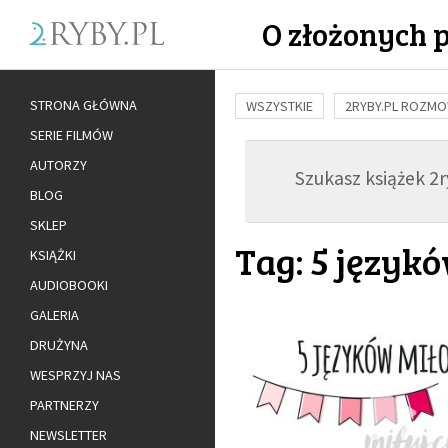
O złożonych 
STRONA GŁÓWNA
WSZYSTKIE
2RYBY.PL ROZM
SERIE FILMÓW
BUDOWANIE WIĘZI
RODZINA
AUTORZY
Szukasz książek 2ry
ADOPCJA
BLOG
SKLEP
Tag: 5 język
KSIĄŻKI
AUDIOBOOKI
GALERIA
DRUŻYNA
WESPRZYJ NAS
PARTNERZY
NEWSLETTER