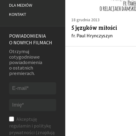
DLA MEDIÓW
KONTAKT
18 grudnia 2013
5 języków miłości
fr. Paul Hrynczyszyn
POWIADOMIENIA
O NOWYCH FILMACH
Otrzymuj
cotygodniowe
powiadomienia
o ostatnich
premierach.
Akceptuję
regulamin
i
politykę
prywatności
(znajdują