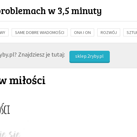
problemach w 3,5 minuty
OWY
SAME DOBRE WIADOMOŚCI
ONA I ON
ROZWÓJ
SZTU
NAUKA
BIBLIA
KOBIETA
MĘŻCZYZNA
RELIGIE
FI
by.pl? Znajdziesz je tutaj:
sklep.2ryby.pl
ów miłości