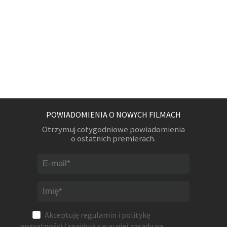
POWIADOMIENIA O NOWYCH FILMACH
Otrzymuj cotygodniowe powiadomienia
o ostatnich premierach.
Akceptuję
regulamin
i
politykę
prywatności
(znajdują się w niej zasady na