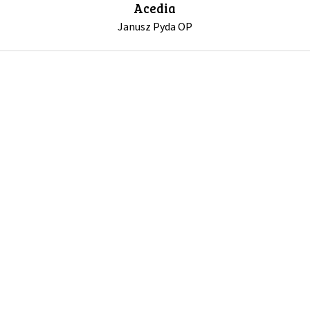
Acedia
Janusz Pyda OP
GALERIA
DRUŻYNA
WESPRZYJ NAS
PARTNERZY
NEWSLETTER
DLA MEDIÓW
KONTAKT