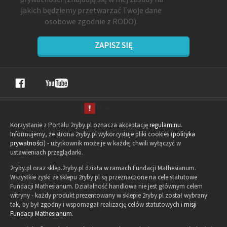
jakich będziemy przetwarzać Twoje dane
osobowe zgodnie z RODO).
ZAPISZ SIĘ
Korzystanie z Portalu 2ryby.pl oznacza akceptację
regulaminu
.
Informujemy, że strona 2ryby.pl wykorzystuje pliki cookies (
polityka
prywatności
) - użytkownik może je w każdej chwili wyłączyć w
ustawieniach przeglądarki.
2ryby.pl oraz sklep.2ryby.pl działa w ramach Fundacji Mathesianum.
Wszystkie zyski ze sklepu 2ryby.pl są przeznaczone na cele statutowe
Fundacji Mathesianum. Działalność handlowa nie jest głównym celem
witryny - każdy produkt prezentowany w sklepie 2ryby.pl został wybrany
tak, by był zgodny i wspomagał realizację celów statutowych i
misji
Fundacji Mathesianum
.