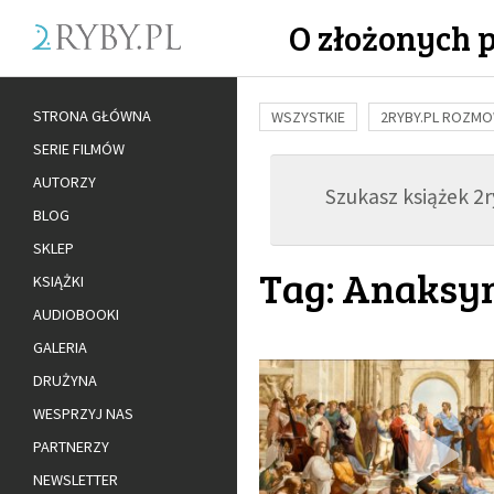
O złożonych 
STRONA GŁÓWNA
WSZYSTKIE
2RYBY.PL ROZM
SERIE FILMÓW
BUDOWANIE WIĘZI
RODZINA
AUTORZY
Szukasz książek 2ry
ADOPCJA
BLOG
SKLEP
Tag: Anaksy
KSIĄŻKI
AUDIOBOOKI
GALERIA
DRUŻYNA
WESPRZYJ NAS
PARTNERZY
NEWSLETTER