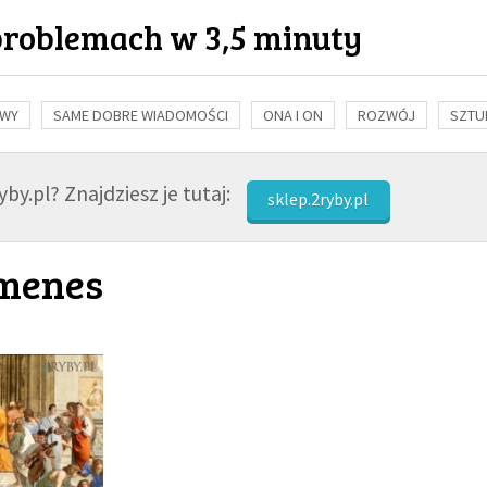
problemach w 3,5 minuty
OWY
SAME DOBRE WIADOMOŚCI
ONA I ON
ROZWÓJ
SZTU
NAUKA
BIBLIA
KOBIETA
MĘŻCZYZNA
RELIGIE
FI
by.pl? Znajdziesz je tutaj:
sklep.2ryby.pl
menes