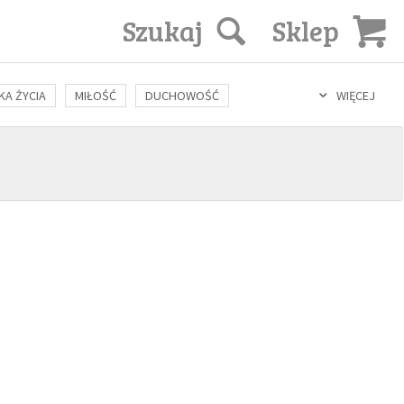
Szukaj
Sklep
KA ŻYCIA
MIŁOŚĆ
DUCHOWOŚĆ
WIĘCEJ
LOZOFIA
KULTURA
ŚWIĘCI
SEKS
IN VITRO