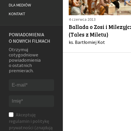
DLA MEDIÓW
KONTAKT
4 czerwca 2013
Ballada o Zosi i Milezyj
(Tales z Miletu)
POWIADOMIENIA
O NOWYCH FILMACH
ks. Bartłomiej Kot
Otrzymuj
cotygodniowe
powiadomienia
o ostatnich
premierach.
Akceptuję
regulamin
i
politykę
prywatności
(znajdują