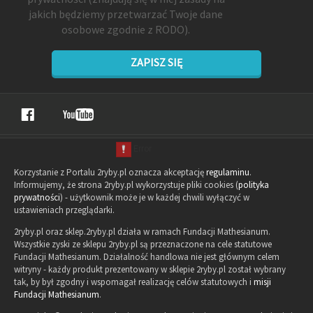
jakich będziemy przetwarzać Twoje dane
osobowe zgodnie z RODO).
ZAPISZ SIĘ
Korzystanie z Portalu 2ryby.pl oznacza akceptację
regulaminu
.
Informujemy, że strona 2ryby.pl wykorzystuje pliki cookies (
polityka
prywatności
) - użytkownik może je w każdej chwili wyłączyć w
ustawieniach przeglądarki.
2ryby.pl oraz sklep.2ryby.pl działa w ramach Fundacji Mathesianum.
Wszystkie zyski ze sklepu 2ryby.pl są przeznaczone na cele statutowe
Fundacji Mathesianum. Działalność handlowa nie jest głównym celem
witryny - każdy produkt prezentowany w sklepie 2ryby.pl został wybrany
tak, by był zgodny i wspomagał realizację celów statutowych i
misji
Fundacji Mathesianum
.