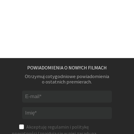
POWIADOMIENIA O NOWYCH FILMACH
Otrzymuj cotygodniowe powiadomienia
o ostatnich premierach.
Akceptuję
regulamin
i
politykę
prywatności
(znajdują się w niej zasady na