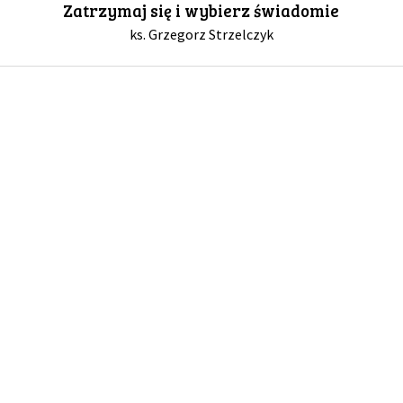
Zatrzymaj się i wybierz świadomie
ks. Grzegorz Strzelczyk
GALERIA
DRUŻYNA
WESPRZYJ NAS
PARTNERZY
NEWSLETTER
DLA MEDIÓW
KONTAKT