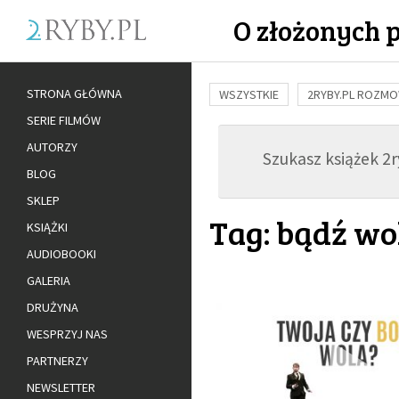
O złożonych 
STRONA GŁÓWNA
WSZYSTKIE
2RYBY.PL ROZM
SERIE FILMÓW
BUDOWANIE WIĘZI
RODZINA
AUTORZY
Szukasz książek 2ry
ADOPCJA
BLOG
SKLEP
Tag: bądź wo
KSIĄŻKI
AUDIOBOOKI
GALERIA
DRUŻYNA
WESPRZYJ NAS
PARTNERZY
NEWSLETTER