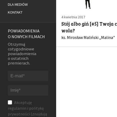
DLA MEDIÓW
KONTAKT
4 kwietnia 2017
Stój albo giń [#5] Twoja 
wola?
POWIADOMIENIA
O NOWYCH FILMACH
ks. Mirosław Maliński „Malina"
Otrzymuj
cotygodniowe
powiadomienia
o ostatnich
premierach.
Akceptuję
regulamin
i
politykę
prywatności
(znajdują