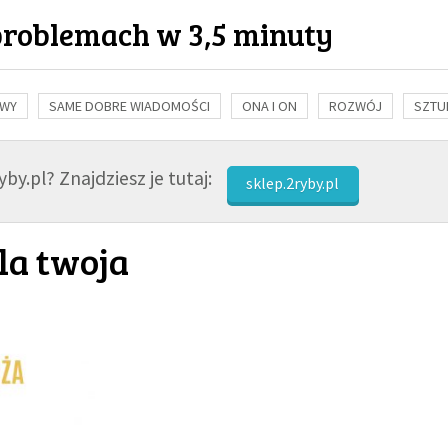
problemach w 3,5 minuty
OWY
SAME DOBRE WIADOMOŚCI
ONA I ON
ROZWÓJ
SZTU
NAUKA
BIBLIA
KOBIETA
MĘŻCZYZNA
RELIGIE
FI
by.pl? Znajdziesz je tutaj:
sklep.2ryby.pl
la twoja