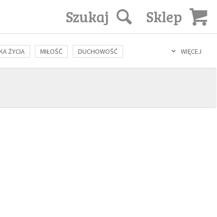
Szukaj
Sklep
KA ŻYCIA
MIŁOŚĆ
DUCHOWOŚĆ
WIĘCEJ
LOZOFIA
KULTURA
ŚWIĘCI
SEKS
IN VITRO