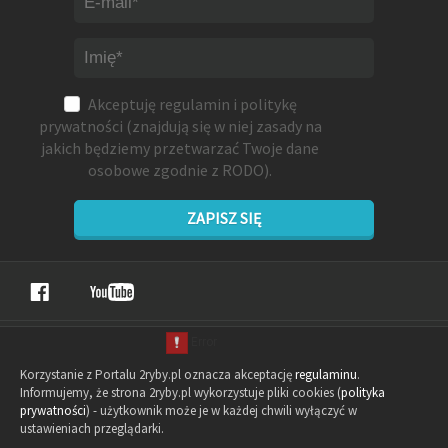
Akceptuję
regulamin
i
politykę
prywatności
(znajdują się w niej zasady na
jakich będziemy przetwarzać Twoje dane
osobowe zgodnie z RODO).
ZAPISZ SIĘ
Korzystanie z Portalu 2ryby.pl oznacza akceptację
regulaminu
.
Informujemy, że strona 2ryby.pl wykorzystuje pliki cookies (
polityka
prywatności
) - użytkownik może je w każdej chwili wyłączyć w
ustawieniach przeglądarki.