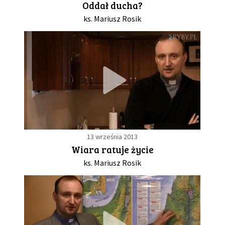
Oddał ducha?
ks. Mariusz Rosik
GALERIA
DRUŻYNA
WESPRZYJ NAS
PARTNERZY
13 września 2013
NEWSLETTER
Wiara ratuje życie
ks. Mariusz Rosik
DLA MEDIÓW
KONTAKT