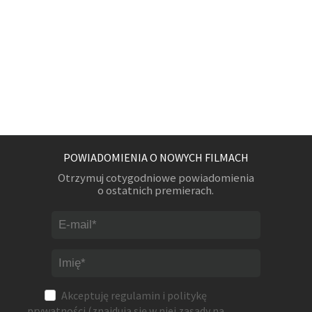
POWIADOMIENIA O NOWYCH FILMACH
Otrzymuj cotygodniowe powiadomienia
o ostatnich premierach.
Akceptuję
regulamin
i
politykę
prywatności
(znajdują się w niej zasady na