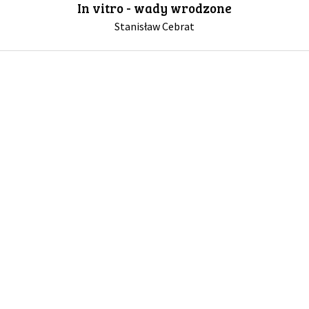
In vitro - wady wrodzone
Stanisław Cebrat
GALERIA
DRUŻYNA
WESPRZYJ NAS
PARTNERZY
NEWSLETTER
DLA MEDIÓW
KONTAKT