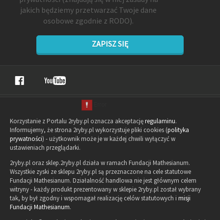
jakich będziemy przetwarzać Twoje dane
osobowe zgodnie z RODO).
ZAPISZ SIĘ
Korzystanie z Portalu 2ryby.pl oznacza akceptację
regulaminu
.
Informujemy, że strona 2ryby.pl wykorzystuje pliki cookies (
polityka
prywatności
) - użytkownik może je w każdej chwili wyłączyć w
ustawieniach przeglądarki.
2ryby.pl oraz sklep.2ryby.pl działa w ramach Fundacji Mathesianum.
Wszystkie zyski ze sklepu 2ryby.pl są przeznaczone na cele statutowe
Fundacji Mathesianum. Działalność handlowa nie jest głównym celem
witryny - każdy produkt prezentowany w sklepie 2ryby.pl został wybrany
tak, by był zgodny i wspomagał realizację celów statutowych i
misji
Fundacji Mathesianum
.