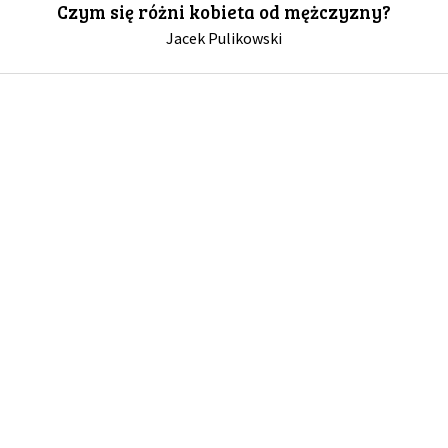
Czym się różni kobieta od mężczyzny?
Jacek Pulikowski
GALERIA
DRUŻYNA
WESPRZYJ NAS
PARTNERZY
NEWSLETTER
DLA MEDIÓW
KONTAKT