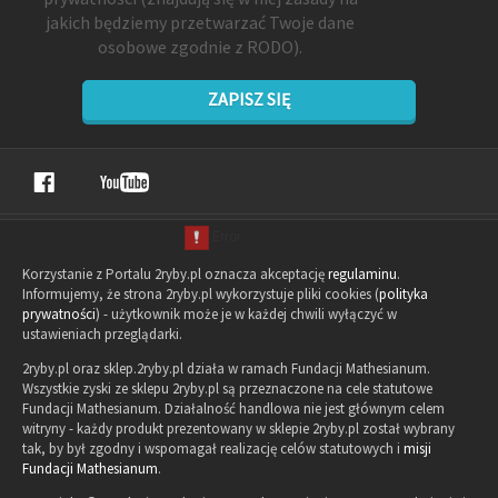
jakich będziemy przetwarzać Twoje dane
osobowe zgodnie z RODO).
ZAPISZ SIĘ
Korzystanie z Portalu 2ryby.pl oznacza akceptację
regulaminu
.
Informujemy, że strona 2ryby.pl wykorzystuje pliki cookies (
polityka
prywatności
) - użytkownik może je w każdej chwili wyłączyć w
ustawieniach przeglądarki.
2ryby.pl oraz sklep.2ryby.pl działa w ramach Fundacji Mathesianum.
Wszystkie zyski ze sklepu 2ryby.pl są przeznaczone na cele statutowe
Fundacji Mathesianum. Działalność handlowa nie jest głównym celem
witryny - każdy produkt prezentowany w sklepie 2ryby.pl został wybrany
tak, by był zgodny i wspomagał realizację celów statutowych i
misji
Fundacji Mathesianum
.