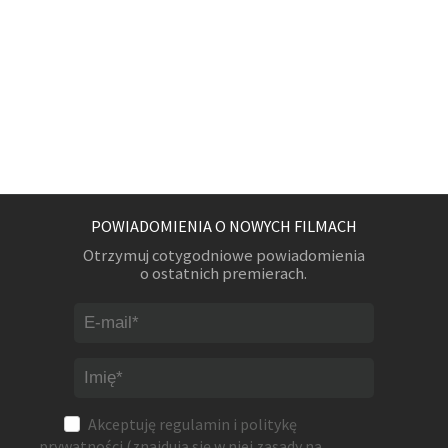
POWIADOMIENIA O NOWYCH FILMACH
Otrzymuj cotygodniowe powiadomienia
o ostatnich premierach.
Akceptuję
regulamin
i
politykę
prywatności
(znajdują się w niej zasady na